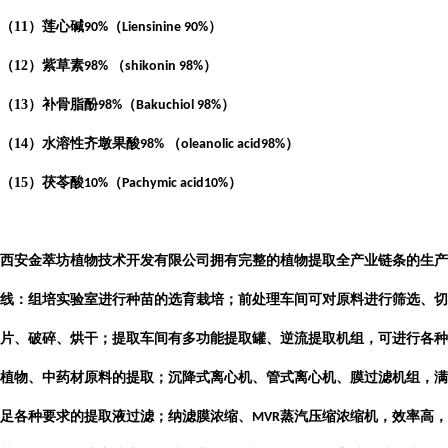
（
11
）莲心碱
（
）
90%
Liensinine 90%
（
12
）紫草素
（
）
98%
shikonin 98%
（
13
）补骨脂酚
（
）
98%
Bakuchiol 98%
（
14
）水溶性齐墩果酸
（
）
98%
oleanolic acid98%
（
15
）茯苓酸
（
）
10%
Pachymic acid10%
西安金萃坊植物技术开发有限公司
拥有完整的植物提取全产业链条的生产
线：组培实验室进行种苗的选育栽培；前处理车间可对原料进行筛选、切
片、破碎、烘干；提取车间有多功能提取罐、逆流提取机组，可进行各种
植物、中药材原料的提取；沉降式离心机、管式离心机、膜过滤机组，满
足各种要求的提取液过滤；纳滤膜浓缩、
蒸汽压缩浓缩机，效率高，
MVR