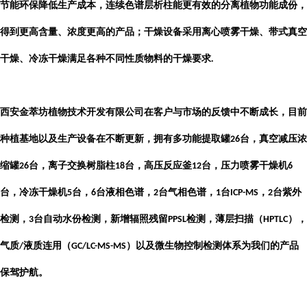
节能环保降低生产成本，连续色谱层析柱能更有效的分离植物功能成份，
得到更高含量、浓度更高的产品；干燥设备采用离心喷雾干燥、带式真空
干燥、冷冻干燥满足各种不同性质物料的干燥要求
.
西安金萃坊植物技术开发有限公司
在客户与市场的反馈中不断成长，目前
种植基地以及生产设备在不断更新，拥有多功能提取罐
台，真空减压浓
26
缩罐
台，离子交换树脂柱
台，高压反应釜
台，压力喷雾干燥机
26
18
12
6
台，冷冻干燥机
台，
台液相色谱，
台气相色谱，
台
，
台紫外
5
6
2
1
ICP-MS
2
检测，
台自动水份检测，新增辐照残留
检测，薄层扫描（
），
3
PPSL
HPTLC
气质
液质连用（
）以及微生物控制检测体系为我们的产品
/
GC/LC-MS-MS
保驾护航。