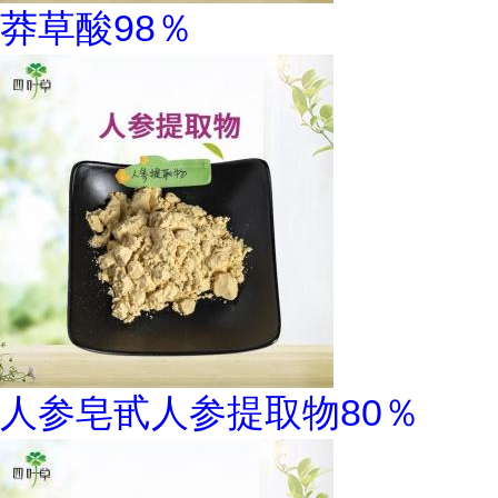
莽草酸98％
人参皂甙人参提取物80％