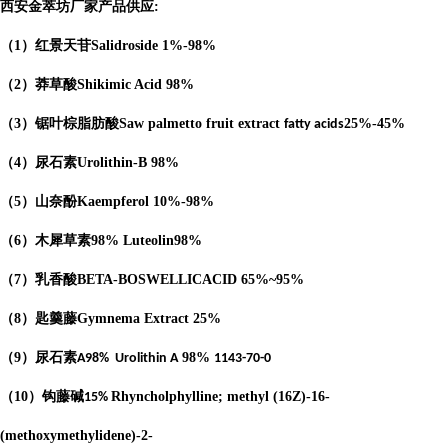
西安金萃坊厂家产品供应
:
（
1
）红景天苷
Salidroside
1%-98%
（
2
）莽草酸
Shikimic Acid
98%
（
3
）锯叶棕脂肪酸
Saw palmetto fruit extract
25%-45%
fatty acids
（
4
）
尿石素
Urolithin-B
98%
（
5
）山奈酚
Kaempferol
10%-98%
（
6
）木犀草素
98%
Luteolin
98%
（
7
）乳香酸
BETA-BOSWELLICACID
65%
~95%
（
8
）匙羹藤
Gymnema Extract
25%
（
9
）尿石素
98%
A98%
Urolithin A
1143-70-0
（
10
）钩藤碱
Rhyncholphylline; methyl (16Z)-16-
15%
(methoxymethylidene)-2-