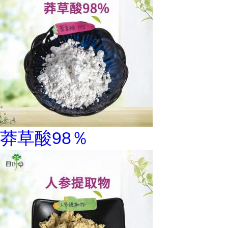
莽草酸98％