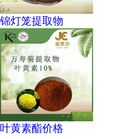
锦灯笼提取物
叶黄素酯价格