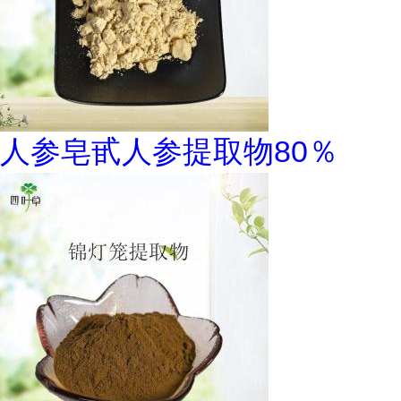
人参皂甙人参提取物80％