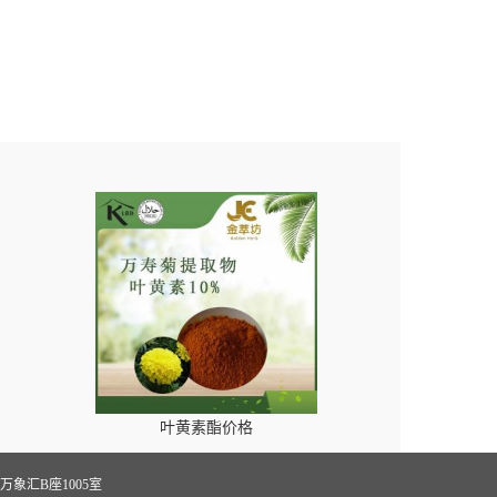
叶黄素酯价格
象汇B座1005室