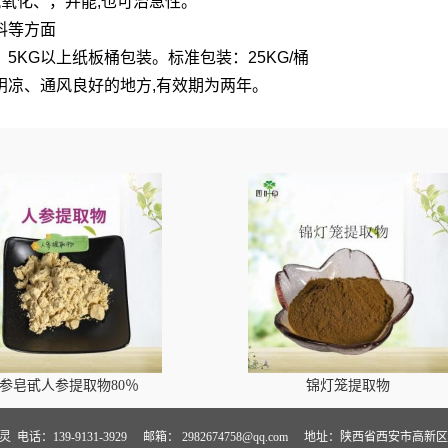
抗氧化、，并能,也可治急性。
料等方面
5KG以上纸板桶包装。标准包装：25KG/桶
阴凉、通风良好的地方,有效期为两年。
参皂甙人参提取物80％
锦灯笼提取物
卢灵
电话：139-9131-3929
邮箱：
2982674758@qq.com
地址：陕西省西安市高新区万