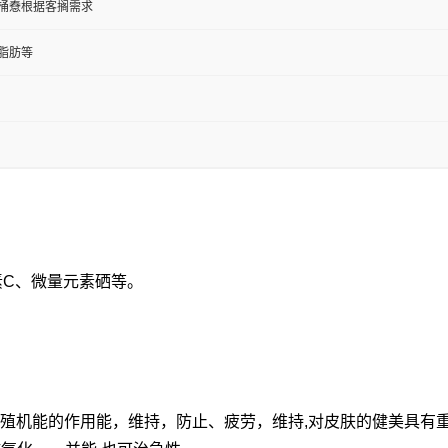
纸板桶憃根据客搁需求
脂肪等
素C、微量元素硒等。
生殖机能的作用能，维持，防止、疲劳，维持,对皮肤的健美具有