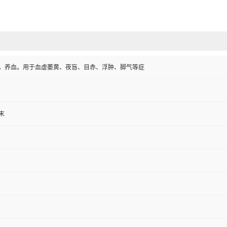
，养血。用于血虚萎黄、夜盲、目赤、浮肿、脚气等症
末