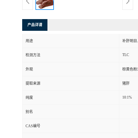
产品详请
用途
补肝明目
TLC
检测方法
外观
棕黄色粉
提取来源
猪肝
10:1%
纯度
别名
CAS编号