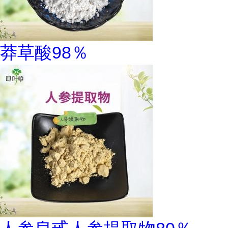
莽草酸98％