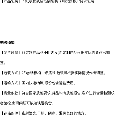
【产品包装】：纸板桶或铝箔袋包装（可按照客户要求包装
)
购买须知
【发货时间】非定制产品
48
小时内发货
定制产品根据实际需要作出
调
,
整。
【包装方式】
25kg/
纸板桶、铝箔袋 包装可根据实际情况作出调整。
【运输方式】国内快递物流
,
报价包含运输费用。
【质量条款】符合国家质检要求
,
货品均有质检报告
客户进行含量检测或
,
者菌检
出现问题可以洽谈退换货。
,
【存储条件】密封遮光
,
干燥、阴凉、通风良好的地方。