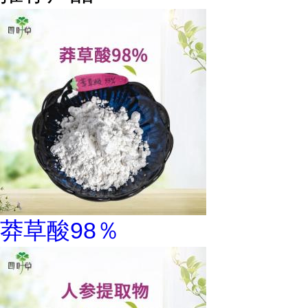
莽草酸98％