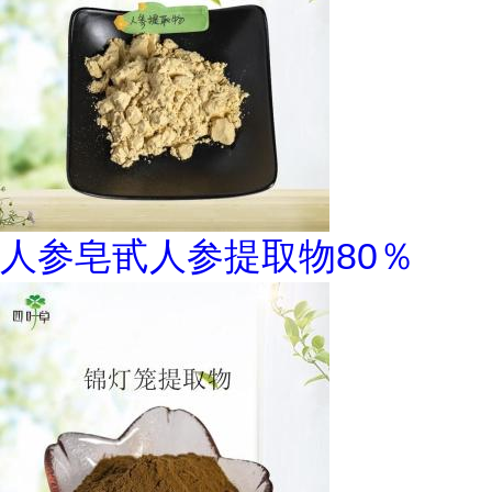
人参皂甙人参提取物80％