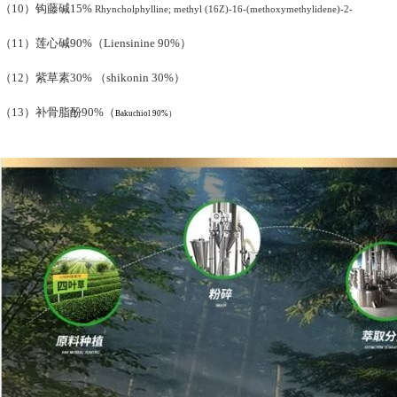
（
10
）钩藤碱
15%
Rhyncholphylline; methyl (16Z)-16-(methoxymethylidene)-2-
（
11
）莲心碱
90%
（
Liensinine
90%
）
（
12
）紫草素
30%
（
shikonin
30%
）
（
13
）补骨脂酚
90%
（
Bakuchiol 90%）