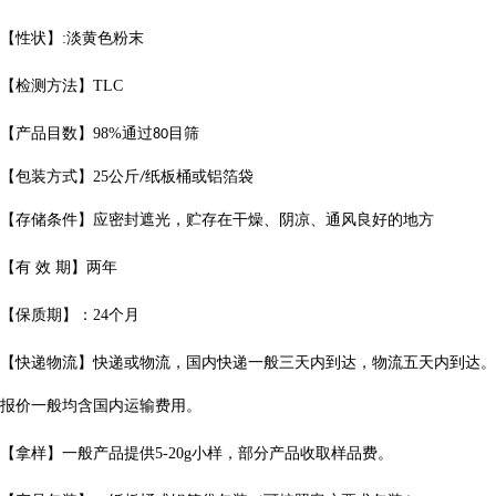
【性状】
:
淡黄色粉末
【检测方法】
TLC
【产品目数】
98%
通过
目筛
80
【包装方式】
25
公斤
纸板桶或铝箔袋
/
【存储条件】应密封遮光，贮存在干燥、阴凉、通风良好的地方
【有
效
期】两年
【保质期】：
24
个月
【快递物流】快递或物流，国内快递一般三天内到达，物流五天内到达。
报价一般均含国内运输费用。
【拿样】一般产品提供
5-20g
小样，部分产品收取样品费。