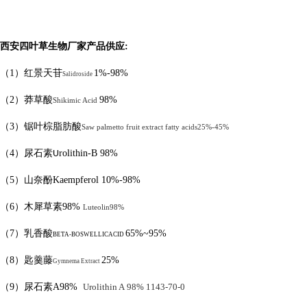
西安四叶草生物厂家产品供应
:
（
1
）红景天苷
1%-98%
Salidroside
（
2
）莽草酸
98%
Shikimic Acid
（
3
）
锯叶棕脂肪酸
Saw palmetto fruit extract
fatty acids
25%-45%
（
4
）
尿石素
rolithin-B
98%
U
（
5
）
山奈酚
Kaempferol
10%-98%
（
6
）
木犀草素
98%
Luteolin
98%
（
7
）乳香酸
65%
~95%
BETA-BOSWELLICACID
（
8
）匙羹藤
25%
Gymnema Extract
（
9
）尿石素
A98%
Urolithin A
98%
1143-70-0