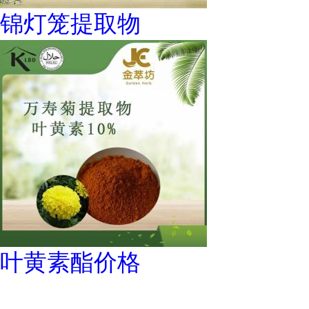
锦灯笼提取物
叶黄素酯价格