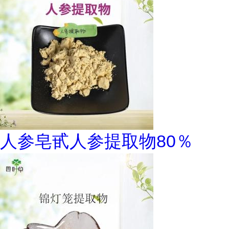
人参皂甙人参提取物80％