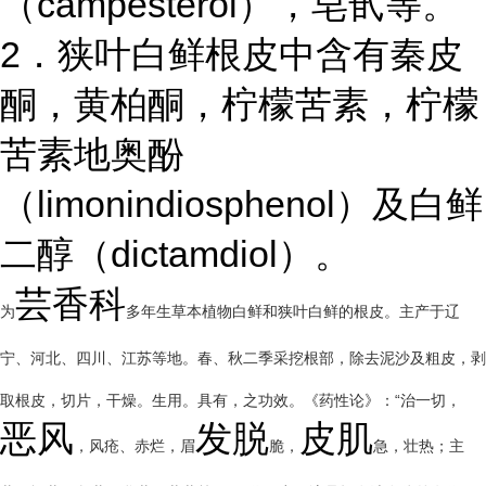
（campesterol），皂甙等。
2．狭叶白鲜根皮中含有秦皮
酮，黄柏酮，柠檬苦素，柠檬
苦素地奥酚
（limonindiosphenol）及白鲜
二醇（dictamdiol）。
芸香科
为
多年生草本植物白鲜和狭叶白鲜的根皮。主产于辽
宁、河北、四川、江苏等地。春、秋二季采挖根部，除去泥沙及粗皮，剥
取根皮，切片，干燥。生用。具有，之功效。《药性论》：“治一切，
恶风
发脱
皮肌
，风疮、赤烂，眉
脆，
急，壮热；主