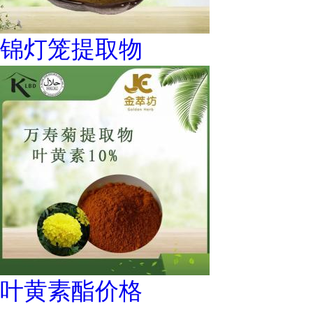
锦灯笼提取物
叶黄素酯价格