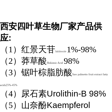
西安四叶草生物厂家产品供
:
应
（1）红景天苷
1%-98%
Salidroside
（2）莽草酸
98%
Shikimic Acid
（3）锯叶棕脂肪酸
Saw palmetto fruit extract fatty
acids25%-45%
Urolithin-B 98%
（4）
尿石素
Kaempferol
（5）山奈酚