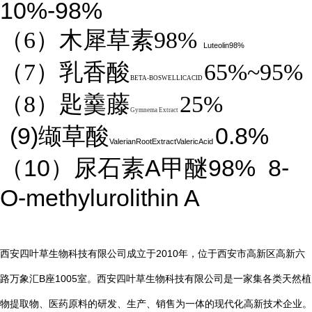
10%-98%
（6）木犀草素98%
Luteolin98%
（7）乳香酸
65%~95%
BETA-BOSWELLICACID
（8）匙羹藤
25%
Gymnema Extract
(9)
0.8%
缬草酸
ValerianRootExtractValericAcid
10
A
98%
8-
（
）尿石素
甲醚
O-methylurolithin A
2010
西安四叶草生物科技有限公司成立于
年，位于西安市高新区高新六
B
1005
路万象汇
座
室。西安四叶草生物科技有限公司是一家集各类天然植
物提取物、医药原料的研发、生产、销售为一体的现代化高新技术企业。