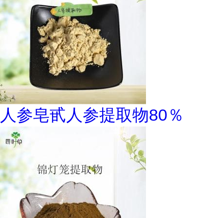
人参皂甙人参提取物80％