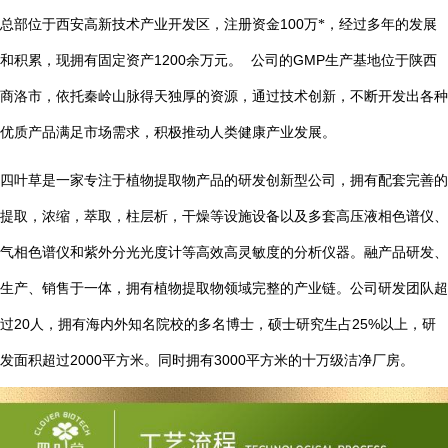
总部位于西安高新技术产业开发区，注册资金
100
万*，经过多年的发展
1200
GMP
和积累，现拥有固定资产
余万元。
公司的
生产基地位于陕西
商洛市，依托秦岭山脉得天独厚的资源，通过技术创新，不断开发出各种
优质产品满足市场需求，积极推动人类健康产业发展。
四叶草是一家专注于植物提取物产品的研发创新型公司，拥有配套完善的
提取，浓缩，萃取，柱层析，干燥等设施设备以及多套高压液相色谱仪、
气相色谱仪和紫外分光光度计等高效高灵敏度的分析仪器。融产品研发、
生产、销售于一体，拥有植物提取物领域完整的产业链。公司研发团队超
20
25%
过
人，拥有海内外知名院校的多名博士，硕士研究生占
以上，研
2000
3000
发面积超过
平方米。同时拥有
平方米的十万级洁净厂房。