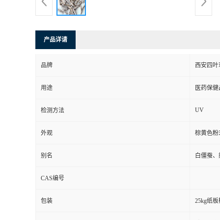
产品详请
品牌
西安四叶
用途
医药保健
UV
检测方法
外观
棕黄色粉
别名
白僵蚕、
CAS编号
包装
25kg