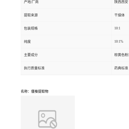
产地/厂商
陕西西安
提取来源
干燥体
10:1
包装规格
10:1%
纯度
主要成分
棕黄色粉
执行质量标准
药典标准
名称：僵蚕提取物