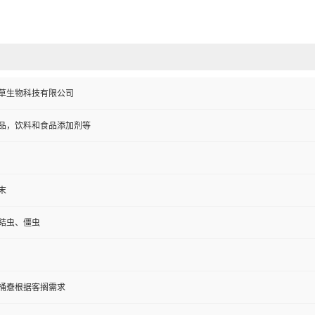
草生物科技有限公司
品，饮料和食品添加剂等
末
夡虫、僵虫
纸板桶憃根据客搁需求