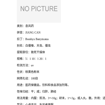
类别：息风药
拼音：JIANG CAN
拉丁：
Bombyx Batryticatus
别名：白僵蚕、天虫、僵虫
提取部位：致死干燥体
规格：5：1 10：1 20：1
检测方法：uv
性状：棕黄色粉末
网筛孔径：100目
用途：医药保健品，饮料和食品添加剂等。
性味归经：平；咸；归肝、肺经
用法用量：内服：煎汤，3～10g；研末，1～3g，或入丸、散。外用
禁忌：心虚不宁、生风者慎服。