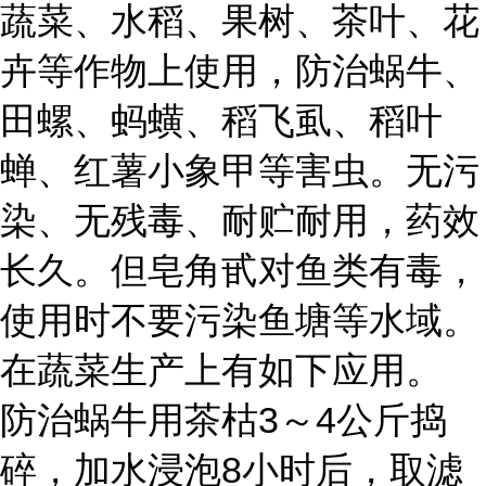
蔬菜、水稻、果树、茶叶、花
卉等作物上使用，防治蜗牛、
田螺、蚂蟥、稻飞虱、稻叶
蝉、红薯小象甲等害虫。无污
染、无残毒、耐贮耐用，药效
长久。但皂角甙对鱼类有毒，
使用时不要污染鱼塘等水域。
在蔬菜生产上有如下应用。
防治蜗牛用茶枯3～4公斤捣
碎，加水浸泡8小时后，取滤