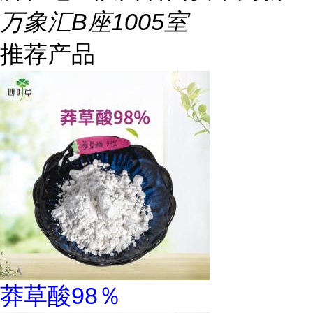
万象汇B座1005室
推荐产品
莽草酸98％