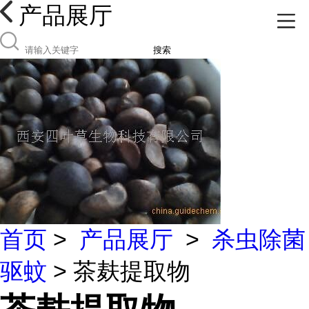
产品展厅
搜索
首页
>
产品展厅
>
杀虫除菌
驱蚊
> 茶麸提取物