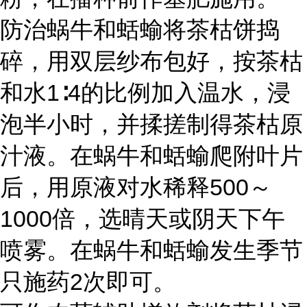
防治蜗牛和蛞蝓将茶枯饼捣
碎，用双层纱布包好，按茶枯
和水1∶4的比例加入温水，浸
泡半小时，并揉搓制得茶枯原
汁液。在蜗牛和蛞蝓爬附叶片
后，用原液对水稀释500～
1000倍，选晴天或阴天下午
喷雾。在蜗牛和蛞蝓发生季节
只施药2次即可。