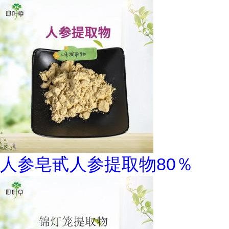
人参皂甙人参提取物80％