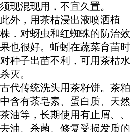
须现混现用，不宜久置。
此外，用茶枯浸出液喷洒植
株，对蚜虫和红蜘蛛的防治效
果也很好。蚯蚓在蔬菜育苗时
对种子出苗不利，可用茶枯水
杀灭。
古代传统洗头用茶籽饼。茶粕
中含有茶皂素、蛋白质、天然
茶油等，长期使用有止屑、、
去油、杀菌、修复受损发质的