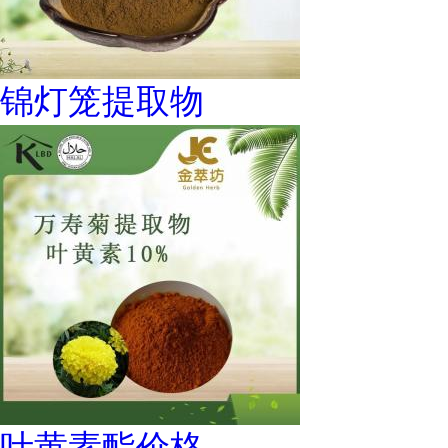
锦灯笼提取物
叶黄素酯价格