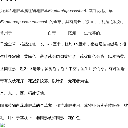
为菊科地胆草属植物地胆草
Elephantopusscaber
L.
或白花地胆草
Elephantopustomentosus
L.
的全草。具有清热，凉血，，利湿之功效。
常用于，，，，，，，，，白带，，，腋痈，，虫蛇等的。
干燥全草，根茎短粗，长1～2厘米，粗约0.5厘米，密被紧贴白绒毛；根
生叶多皱缩，黄绿色，匙形或长圆倒披针形，疏被白色长毛，纸质稍柔。
茎圆柱形，粗2～3毫米，多剪断，断面中空，茎生叶少而小。有时茎端
带有头状花序，花冠多脱落。以叶多、无花者为佳。
产广东、广西、福建等地。
同属植物白花地胆草的全草亦可作苦地胆使用。其特征为茎分枝极多，被
毛，叶生于茎枝上，椭圆形或矩圆形，花白色。