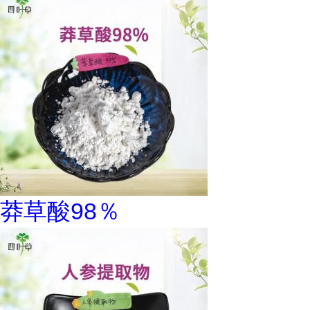
莽草酸98％