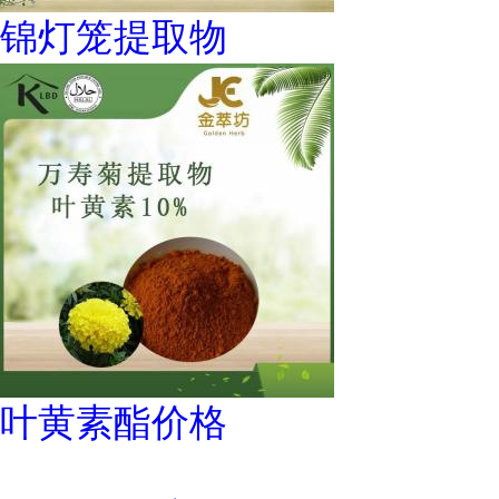
锦灯笼提取物
叶黄素酯价格