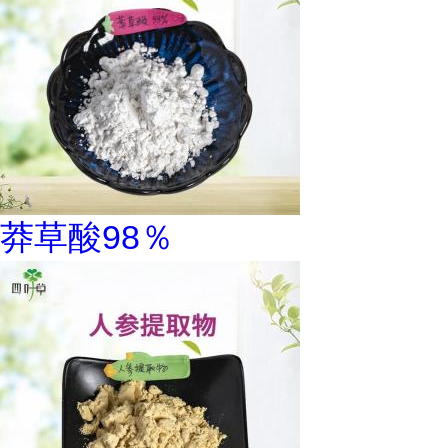
莽草酸98％