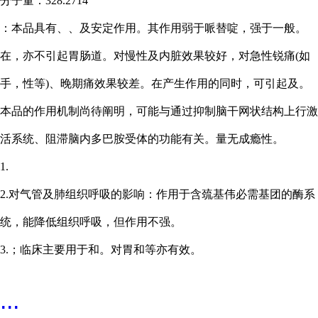
分子量：
328.2714
：
本品具有、、及安定作用。其作用弱于哌替啶，强于一般。
在，亦不引起胃肠道。对慢性及内脏效果较好，对急性锐痛
(如
手，性等)、晚期痛效果较差。在产生作用的同时，可引起及。
本品的作用机制尚待阐明，可能与通过抑制脑干网状结构上行激
活系统、阻滞脑内多巴胺受体的功能有关。量无成瘾性。
1.
2.对气管及肺组织呼吸的影响：作用于含巯基伟必需基团的酶系
统，能降低组织呼吸，但作用不强。
3.；临床主要用于和。对胃和等亦有效。
...