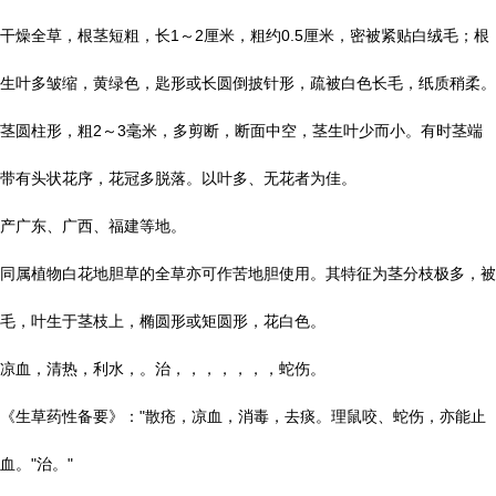
干燥全草，根茎短粗，长1～2厘米，粗约0.5厘米，密被紧贴白绒毛；根
生叶多皱缩，黄绿色，匙形或长圆倒披针形，疏被白色长毛，纸质稍柔。
茎圆柱形，粗2～3毫米，多剪断，断面中空，茎生叶少而小。有时茎端
带有头状花序，花冠多脱落。以叶多、无花者为佳。
产广东、广西、福建等地。
同属植物白花地胆草的全草亦可作苦地胆使用。其特征为茎分枝极多，被
毛，叶生于茎枝上，椭圆形或矩圆形，花白色。
凉血，清热，利水，。治，，，，，，，蛇伤。
《生草药性备要》："散疮，凉血，消毒，去痰。理鼠咬、蛇伤，亦能止
血。"治。"