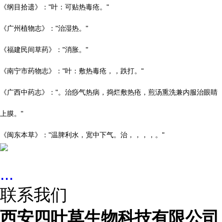
《纲目拾遗》："叶：可贴热毒疮。"
《广州植物志》："治湿热。"
《福建民间草药》："消胀。"
《南宁市药物志》："叶：敷热毒疮，，跌打。"
《广西中药志》："。治痧气热病，捣烂敷热疮，煎汤熏洗兼内服治眼睛
上膜。"
《闽东本草》："温脾利水，宽中下气。治，，，，。"
...
联系我们
西安四叶草生物科技有限公司