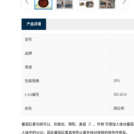
产品详请
货号
品牌
用途
20%
包装规格
502-65-8
CAS编号
别名
西红柿
番茄红素功效可以、抗氧化、预防、美容（）。作用 可增加人体对番
人体中的SOD；因此番茄红素具有防止紫外线对皮肤的损伤作用及。