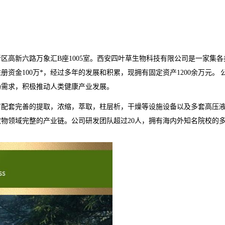
新区高新六路万象汇
B
座
1005
室。西安四叶草生物科技有限公司是一家集各
注册资金
100
万*，经过多年的发展和积累，现拥有固定资产
1200
余万元。
场需求，积极推动人类健康产业发展。
有配套完善的提取，浓缩，萃取，柱层析，干燥等设施设备以及多套高压
取物领域完整的产业链。公司研发团队超过
20
人，拥有海内外知名院校的