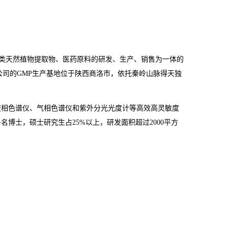
类天然植物提取物、医药原料的研发、生产、销售为一体的
公司的
GMP
生产基地位于陕西商洛市，依托秦岭山脉得天独
液相色谱仪、气相色谱仪和紫外分光光度计等高效高灵敏度
多名博士，硕士研究生占
25%
以上，研发面积超过
2000
平方