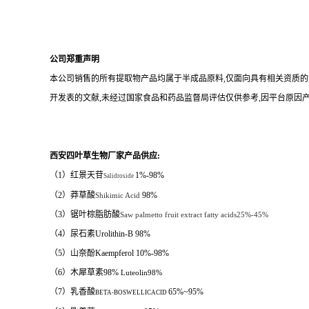
公司郑重声明
本公司销售的所有提取物产品均属于半成品原料
,
仅面向具有相关资质的
开发表的文献
,
未经过国家食品和药品监督局评估仅供参考
,
因平台原因
西安四叶草生物厂家产品供应
:
（1）红景天苷
1%-98%
Salidroside
（2）莽草酸
98%
Shikimic Acid
（3）锯叶棕脂肪酸
Saw palmetto fruit extract fatty acids25%-45%
（4）
尿石素
Urolithin-B 98%
（5）山奈酚
Kaempferol 10%-98%
（6）木犀草素98%
Luteolin98%
（7）乳香酸
65%~95%
BETA-BOSWELLICACID