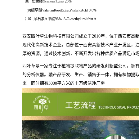
（8）匙羹藤
25%
Gymnema Extract
(9)
缬草酸
0.8%
ValerianRootExtractValericAcid
（
10
）尿石素
A
甲醚
98%
8-O-methylurolithin A
西安四叶草生物科技有限公司成立于
2010
年，位于西安市高
现代化高新技术企业。
总部位于西安高新技术产业开发区，
厚的资源，通过技术创新，不断开发出各种优质产品满足市
四叶草是一家专注于植物提取物产品的研发创新型公司，拥
的分析仪器。融产品研发、生产、销售于一体，拥有植物提
米。同时拥有
3000
平方米的十万级洁净厂房