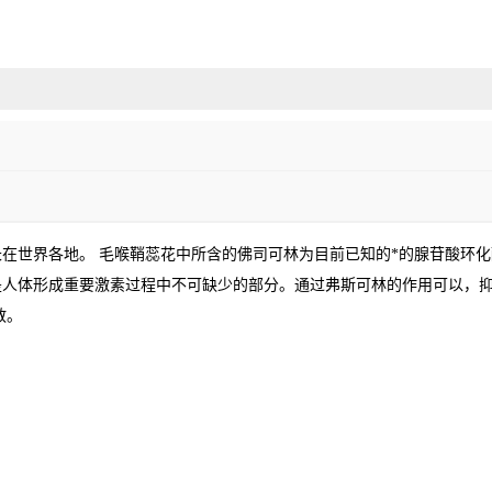
长在世界各地。
毛喉鞘蕊花中所含的佛司可林为目前已知的*的腺苷酸环
是人体形成重要激素过程中不可缺少的部分。通过弗斯可林的作用可以，
散。