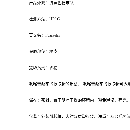
产品外观：浅黄色粉末状
检测方法：
HPLC
英文名：
Fusikelin
提取部位：树皮
提取溶剂：酒精
毛喉鞘蕊花的提取物的用法：
毛喉鞘蕊花的提取物可大
储存：密封，置于阴凉干燥的环境内，避免潮湿，强光，
包装：外装纸板桶，内衬双层塑料袋。净重：
25
公斤
纸
/