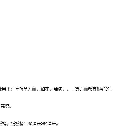
量用于医学药品方面，如在，肺病，，，等方面都有很好的。
高温。
板桶。纸板桶：
厘米
厘米。
40
X50