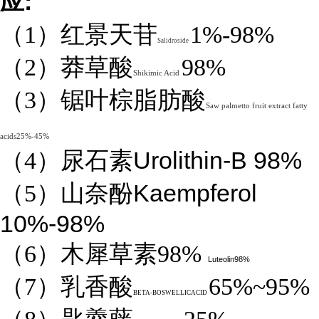
:
应
（1）红景天苷
1%-98%
Salidroside
（2）莽草酸
98%
Shikimic Acid
（3）锯叶棕脂肪酸
Saw palmetto fruit extract fatty
acids25%-45%
Urolithin-B 98%
（4）
尿石素
Kaempferol
（5）山奈酚
10%-98%
（6）木犀草素98%
Luteolin98%
（7）乳香酸
65%~95%
BETA-BOSWELLICACID