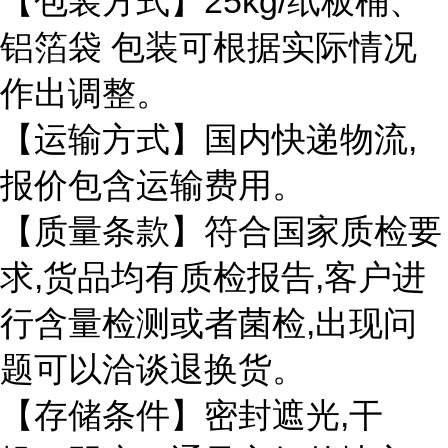
25kg/
【包装方式】
纸板桶、
铝箔袋
包装可根据实际情况
作出调整。
,
【运输方式】国内快递物流
报价包含运输费用。
【质量条款】符合国家质检要
,
,
求
货品均有质检报告
客户进
,
行含量检测或者菌检
出现问
题可以洽谈退换货。
,
【存储条件】密封遮光
干