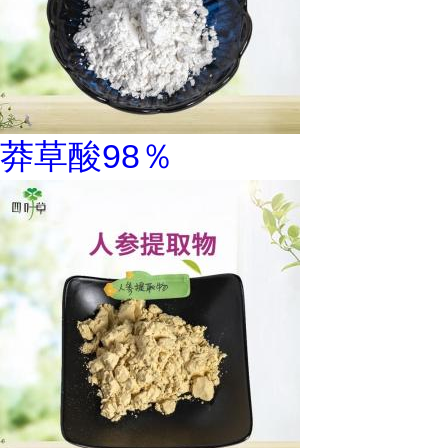
莽草酸98％