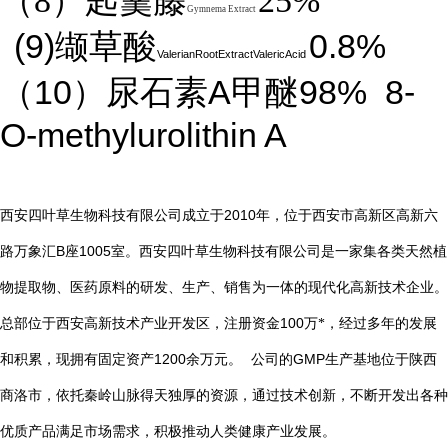
（8）匙羹藤
25%
Gymnema Extract
(9)
0.8%
缬草酸
ValerianRootExtractValericAcid
10
A
98%
8-
（
）尿石素
甲醚
O-methylurolithin A
2010
西安四叶草生物科技有限公司成立于
年，位于西安市高新区高新六
B
1005
路万象汇
座
室。西安四叶草生物科技有限公司是一家集各类天然植
物提取物、医药原料的研发、生产、销售为一体的现代化高新技术企业。
总部位于西安高新技术产业开发区，注册资金
100
万*，经过多年的发展
1200
GMP
和积累，现拥有固定资产
余万元。
公司的
生产基地位于陕西
商洛市，依托秦岭山脉得天独厚的资源，通过技术创新，不断开发出各种
优质产品满足市场需求，积极推动人类健康产业发展。