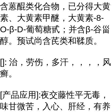
含蒽醌类化合物，已分得大黄
素、大黄素甲醚，大黄素-8-
O-β-D-葡萄糖甙；并含β-谷甾
醇。预试尚含芪类和鞣质。
[]: 治，劳伤，多汗，，，，风
癣。
[产品应用]:夜交藤性平无毒，
味甘微苦，入心、肝经，有养