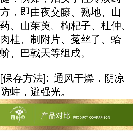
方，即由夜交藤、熟地、山
药、山茱萸、枸杞子、杜仲、
肉桂、制附片、菟丝子、蛤
蚧、巴戟天等组成。
[保存方法]: 通风干燥，阴凉
防蛀，避强光。