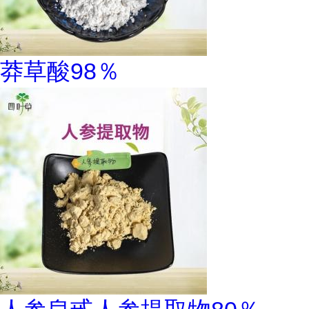
莽草酸98％