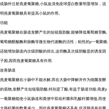
或肠外注射燕麦葡聚糖,小鼠血清免疫球蛋白数量明显增加，说
明燕麦葡聚糖具有提高小鼠的作用。
功能
燕麦葡聚糖在肠道发酵产生的短链脂肪酸
,能够降低葡萄糖苷酶,
葡萄糖醛酸酶和脉酶等微生物代谢酶的活性；粘性的p一葡聚糖,
还能增加肠道内次级胆酸的排出,这些酶及次级胆酸是的诱发因
子困,因而燕麦葡聚糖具有作用.
改善肠道
燕麦葡聚糖在小肠中不能水解
,而在大肠中降解并作为细菌发酵
的底物,发酵产生短链脂肪酸,特别是丁酸,有益于肠道功能.燕麦p
一葡聚糖能使小鼠肠道和粪便中双歧杆菌和乳酸杆菌增值,而使
大肠杆菌的数量减少，因此燕麦葡聚糖还具有,促进肠道有益菌