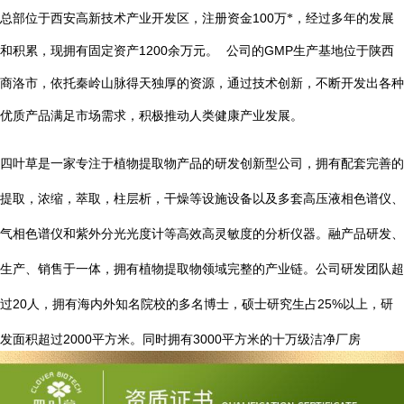
总部位于西安高新技术产业开发区，注册资金
100
万*，经过多年的发展
1200
GMP
和积累，现拥有固定资产
余万元。
公司的
生产基地位于陕西
商洛市，依托秦岭山脉得天独厚的资源，通过技术创新，不断开发出各种
优质产品满足市场需求，积极推动人类健康产业发展。
四叶草是一家专注于植物提取物产品的研发创新型公司，拥有配套完善的
提取，浓缩，萃取，柱层析，干燥等设施设备以及多套高压液相色谱仪、
气相色谱仪和紫外分光光度计等高效高灵敏度的分析仪器。融产品研发、
生产、销售于一体，拥有植物提取物领域完整的产业链。公司研发团队超
20
25%
过
人，拥有海内外知名院校的多名博士，硕士研究生占
以上，研
2000
3000
发面积超过
平方米。同时拥有
平方米的十万级洁净厂房