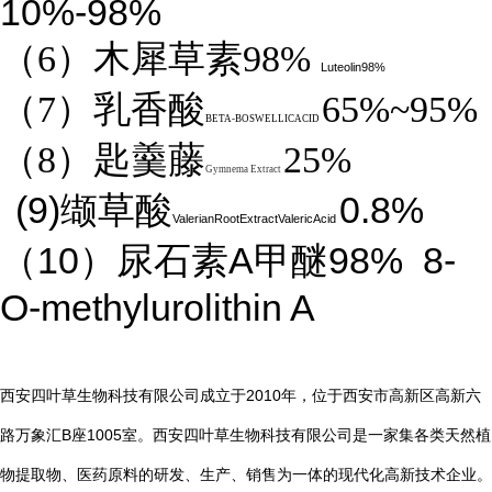
10%-98%
（6）木犀草素98%
Luteolin98%
（7）乳香酸
65%~95%
BETA-BOSWELLICACID
（8）匙羹藤
25%
Gymnema Extract
(9)
0.8%
缬草酸
ValerianRootExtractValericAcid
10
A
98%
8-
（
）尿石素
甲醚
O-methylurolithin A
2010
西安四叶草生物科技有限公司成立于
年，位于西安市高新区高新六
B
1005
路万象汇
座
室。西安四叶草生物科技有限公司是一家集各类天然植
物提取物、医药原料的研发、生产、销售为一体的现代化高新技术企业。