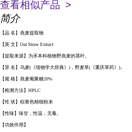
查看相似产品 >
简介
【品
名】燕麦提取物
【英
文】
Oat Straw Extract
【提取来源】为禾本科植物野燕麦的茎叶。
【异
名】乌麦
(《埴物学大辞典》)，野麦草(《重庆草药》)。
【规
格】
燕麦葡聚糖
20%
【
检测方法
】
HPLC
【性
状】棕黄色精细粉末
【性味】味甘，性温，无毒。
【功效作用】