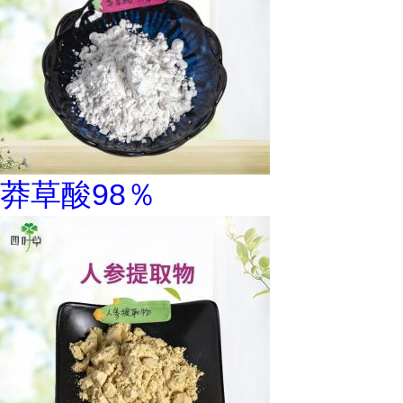
莽草酸98％