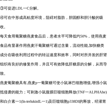
③可促进LDL一C分解。
④可在中形成高粘度环境，阻碍对脂肪，胆固醇和胆汁酸的吸
收。
每天食用葡聚糖燕麦食品后，患者水平可降低约
50%，使用燕麦
食品有显著作用燕麦汗葡聚糖可通过含量，流动性能,加快糖类
成分在吸收利用过程中的转运速度和效率，同时对所并发的肝肾
组织有良好的修复作用，并且可有效降低肝糖原的分解，从而导
致。
燕麦葡聚糖具有
,燕麦p一葡聚糖可使小鼠淋巴细胞增值,增强小鼠
抵侵袭的能力；可刺激小鼠腹膜巨噬细胞释放(TNF一ALPHAhe)
和白介素一1(In-terlukinIL一1)及巨噬细胞p338DI的释放，经灌胃