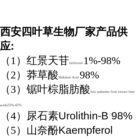
西安四叶草生物厂家产品供
:
应
（1）红景天苷
1%-98%
Salidroside
（2）莽草酸
98%
Shikimic Acid
（3）锯叶棕脂肪酸
Saw palmetto fruit extract fatty
acids25%-45%
Urolithin-B 98%
（4）
尿石素
Kaempferol
（5）山奈酚