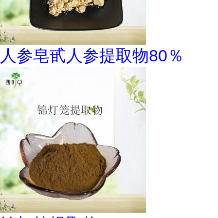
人参皂甙人参提取物80％