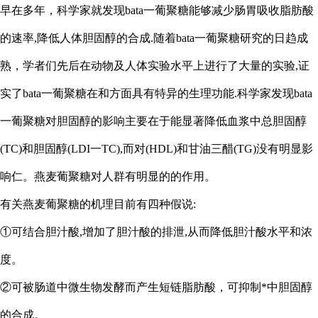
早在多年，科学家就发现
bata一葡聚糖能够减少肠胃吸收脂肪酸
的速率,降低人体胆固醇的合成.随着bata一葡聚糖研究的日趋成
熟，学者们先后在动物及人体实验水平上进行了大量的实验,证
实了bata一葡聚糖在和方面具有特异的生理功能.科学家发现bata
一葡聚糖对胆固醇的影响主要在于能显著降低血浆中总胆固醇
(TC)和胆固醇(LDI一TC),而对(HDL)和甘油三醋(TG)没有明显影
响仁。燕麦葡聚糖对人群有明显的的作用。
有关燕麦葡聚糖的机理目前有四种假说
:
①可结合胆汁酸,增加了胆汁酸的排泄,从而降低胆汁酸水平和浓
度。
②可被肠道中微生物发酵而产生短链脂肪酸，可抑制*中胆固醇
的合成。