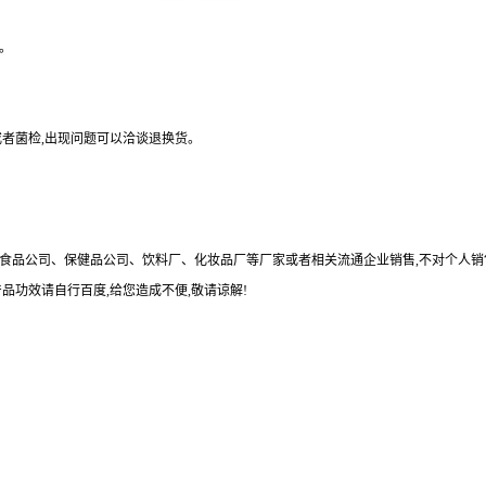
。
或者菌检
,
出现问题可以洽谈退换货。
食品公司、保健品公司、饮料厂、化妆品厂等厂家或者相关流通企业销售
,
不对个人销
产品功效请自行百度
,
给您造成不便
,
敬请谅解
!