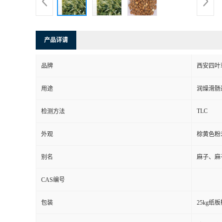
产品详请
品牌
西安四叶
用途
润燥滑肠
TLC
检测方法
外观
棕黄色粉
别名
麻子、麻
CAS编号
包装
25kg