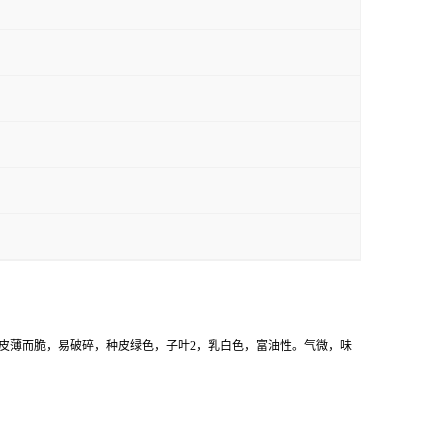
果皮薄而脆，易破碎，种皮绿色，子叶2，乳白色，富油性。气微，味