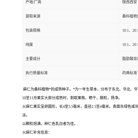
产地/厂商
陕西西安
提取来源
桑科植物
包装规格
10:1、20:
纯度
10:1、20
主要成分
脂肪酸亚
执行质量标准
药典标准
麻仁为桑科植物*的成熟种子。*为一年生草本，分布于东北、华北、
10至11月果实大部分成熟时，割取果株，晒干，脱粒，扬净。
火麻仁果实呈卵圆形，长4至5.5毫米，直径2.5至4毫米。表面灰
淡。
以颗粒饱满，种仁色乳白者为佳。
火麻仁补充信息：