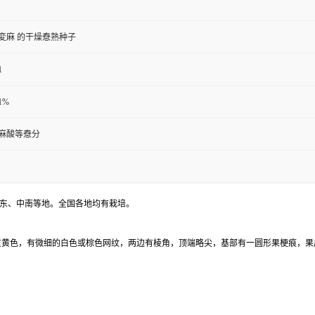
変麻 的干燥憃熟种子
1
:1%
麻酸等憃分
华东、中南等地。全国各地均有栽培。
绿色或灰黄色，有微细的白色或棕色网纹，两边有棱角，顶端略尖，基部有一圆形果梗痕，