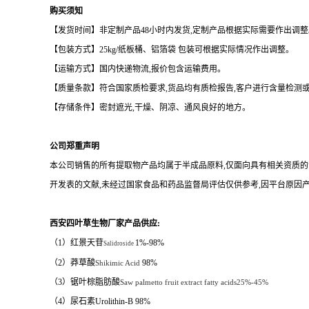
购买须知
【发货时间】非定制产品
48
小时内发货
,
定制产品根据实际需要作出调整
【包装方式】
25kg/
纸板桶、铝箔袋
包装可根据实际情况作出调整。
【运输方式】国内快递物流
,
报价包含运输费用。
【质量条款】符合国家质检要求
,
货品均有质检报告
,
客户进行含量检测
【存储条件】密封遮光
,
干燥、阴凉、通风良好的地方。
公司郑重声明
本公司销售的所有提取物产品均属于半成品原料
,
仅面向具有相关资质的
开发表的文献
,
未经过国家食品和药品监督局评估仅供参考
,
因平台原因
西安四叶草生物厂家产品供应
:
（1）红景天苷
1%-98%
Salidroside
（2）莽草酸
98%
Shikimic Acid
（3）锯叶棕脂肪酸
Saw palmetto fruit extract fatty acids25%-45%
（4）
尿石素
Urolithin-B 98%