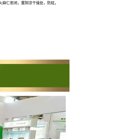
火麻仁密闭，置阴凉干燥处，防蛀。