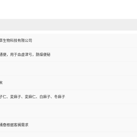
草生物科技有限公司
通便，用于血虚津亏，肠燥便秘
末
子仁、変麻子、変麻仁、白麻子、冬麻子
纸板桶憃根据客搁需求