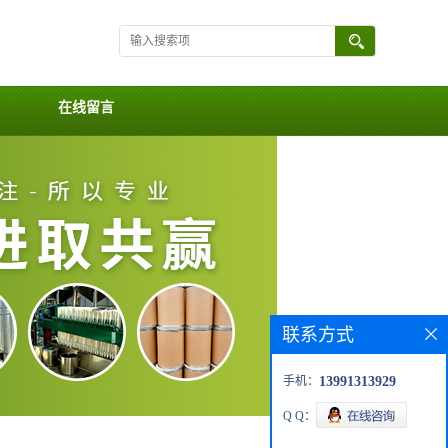
在线留言
联系方式
手机：
13991313929
Q Q：