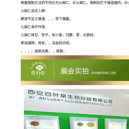
根据炮制方法的不同分为火麻仁、炒火麻仁，炮制后贮干燥容器内，炒
火麻仁适合人群：
脾肾不足之便溏、、、带下慎服。
火麻仁食疗作用：
火麻仁味甘、性平，有小毒，归脾、胃、大肠经；
质润通降；具有，，活血的功效；
，，，，皮肤风痹， ，疮癣，