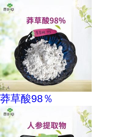
莽草酸98％