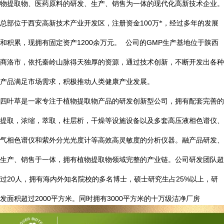
物提取物、医药原料的研发、生产、销售为一体的现代化高新技术企业。
总部位于西安高新技术产业开发区，注册资金
100
万*，经过多年的发展
1200
GMP
和积累，现拥有固定资产
余万元。
公司的
生产基地位于陕西
商洛市，依托秦岭山脉得天独厚的资源，通过技术创新，不断开发出各种
产品满足市场需求，积极推动人类健康产业发展。
四叶草是一家专注于植物提取物产品的研发创新型公司，拥有配套完善的
提取，浓缩，萃取，柱层析，干燥等设施设备以及多套高压液相色谱仪、
气相色谱仪和紫外分光光度计等高效高灵敏度的分析仪器。融产品研发、
生产、销售于一体，拥有植物提取物领域完整的产业链。公司研发团队超
20
25%
过
人，拥有海内外知名院校的多名博士，硕士研究生占
以上，研
2000
3000
发面积超过
平方米。同时拥有
平方米的十万级洁净厂房