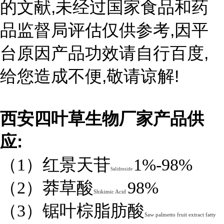
,
的文献
未经过国家食品和药
,
品监督局评估仅供参考
因平
,
台原因产品功效请自行百度
,
!
给您造成不便
敬请谅解
西安四叶草生物厂家产品供
:
应
（1）红景天苷
1%-98%
Salidroside
（2）莽草酸
98%
Shikimic Acid
（3）锯叶棕脂肪酸
Saw palmetto fruit extract fatty