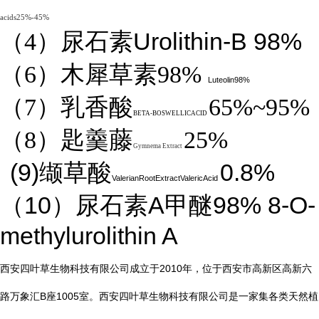
acids25%-45%
Urolithin-B 98%
（4）
尿石素
（6）木犀草素98%
Luteolin98%
（7）乳香酸
65%~95%
BETA-BOSWELLICACID
（8）匙羹藤
25%
Gymnema Extract
(9)
0.8%
缬草酸
ValerianRootExtractValericAcid
10
A
98%
8-O-
（
）尿石素
甲醚
methylurolithin A
2010
西安四叶草生物科技有限公司成立于
年，位于西安市高新区高新六
B
1005
路万象汇
座
室。西安四叶草生物科技有限公司是一家集各类天然植