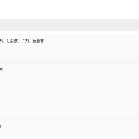
剂、注射液、片剂、胶囊等
末
1