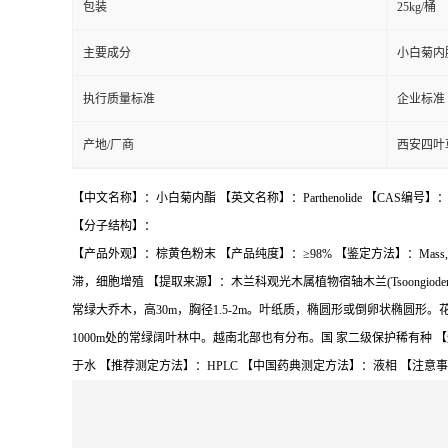
包装
25kg/桶
主要成分
小白菊内
执行质量标准
企业标准
产地/厂商
西安四叶
【中文名称】：小白菊内酯 【英文名称】：Parthenolide 【CAS编号】：205
【分子结构】：
【产品外观】：棕黄色粉末 【产品纯度】：≥98% 【鉴定方法】：Mass, 
滞，细胞增殖 【提取来源】：木兰科观光木属植物宿轴木兰(Tsoongioden dron
常绿大乔木，高30m，胸径1.5-2m。叶纸质，椭圆形或倒卵状椭圆
1000m处的常绿阔叶林中。越南北部也有分布。国 家二级保护稀有种 
于水 【推荐测定方法】：HPLC 【中国药典测定方法】：液相 【注