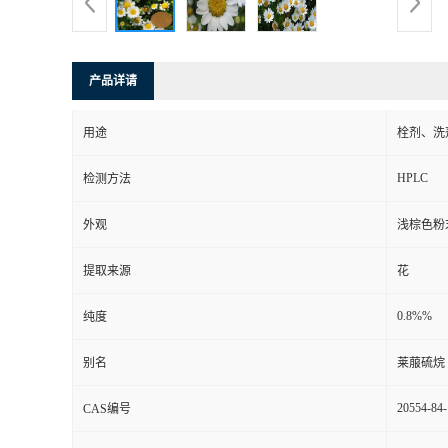
产品详请
用途
栓剂、洗
HPLC
检测方法
外观
浅棕色粉
提取来源
花
0.8%%
纯度
别名
莱菔硫烷
20554-84-
CAS编号