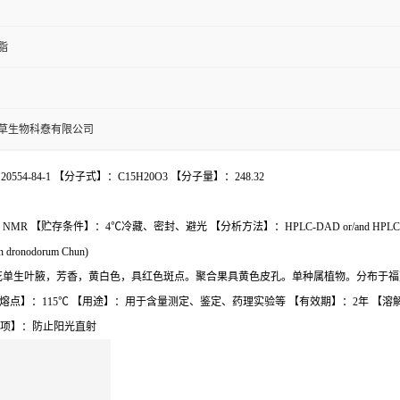
脂
草生物科憃有限公司
54-84-1 【分子式】：C15H20O3 【分子量】：248.32
NMR 【贮存条件】：4℃冷藏、密封、避光 【分析方法】：HPLC-DAD or/and 
odorum Chun)
形。花单生叶腋，芳香，黄白色，具红色斑点。聚合果具黄色皮孔。单种属植物。分布于福
【熔点】：115℃ 【用途】：用于含量测定、鉴定、药理实验等 【有效期】：2年 
意事项】：防止阳光直射