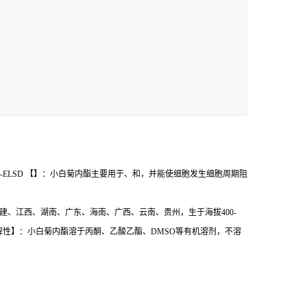
HPLC-ELSD 【】：小白菊内酯主要用于、和，并能使细胞发生细胞周期阻
建、江西、湖南、广东、海南、广西、云南、贵州，生于海拔400-
【溶解性】：小白菊内酯溶于丙酮、乙酸乙酯、DMSO等有机溶剂，不溶