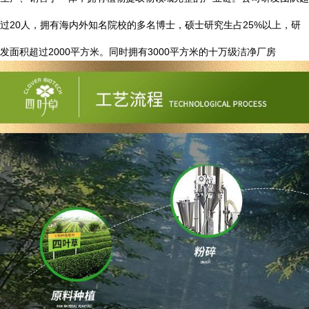
20
25%
过
人，拥有海内外知名院校的多名博士，硕士研究生占
以上，研
2000
3000
发面积超过
平方米。同时拥有
平方米的十万级洁净厂房