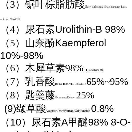
（3）锯叶棕脂肪酸
Saw palmetto fruit extract fatty
acids25%-45%
Urolithin-B 98%
（4）
尿石素
Kaempferol
（5）山奈酚
10%-98%
（6）木犀草素98%
Luteolin98%
（7）乳香酸
65%~95%
BETA-BOSWELLICACID
（8）匙羹藤
25%
Gymnema Extract
(9)
0.8%
缬草酸
ValerianRootExtractValericAcid
10
A
98%
8-O-
（
）尿石素
甲醚