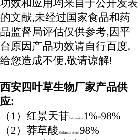
功效和应用均来自于公开发表
,
的文献
未经过国家食品和药
,
品监督局评估仅供参考
因平
,
台原因产品功效请自行百度
,
!
给您造成不便
敬请谅解
西安四叶草生物厂家产品供
:
应
（1）红景天苷
1%-98%
Salidroside
（2）莽草酸
98%
Shikimic Acid