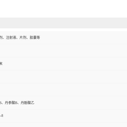
剂、注射液、片剂、胶囊等
末
B、丹参酸B、丹酚酸乙
-8