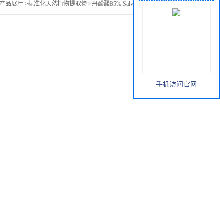
产品展厅
>
标准化天然植物提取物
>
丹酚酸B5% Salvianolic acid B5%
手机访问官网