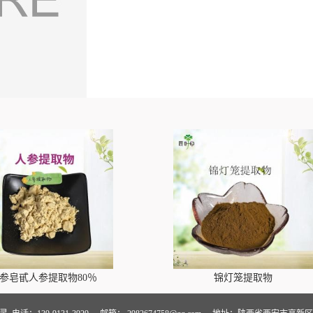
参皂甙人参提取物80％
锦灯笼提取物