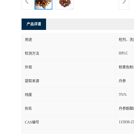
产品详请
用途
栓剂、洗
HPLC
检测方法
外观
棕黄色粉
提取来源
丹参
5%%
纯度
别名
丹参酚酸
115939-25
CAS编号