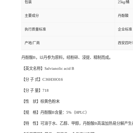
包装
25kg/桶
主要成分
丹酚酸
执行质量标准
企业标准
产地/厂商
西安四叶
丹酚酸B，以丹参为原料，经粉碎、浸提、精制而成。
【英文名称】Salvianolic acid B
【分 子 式】C36H30O16
【分 子 量】718
【性 状】棕黄色粉末
【规 格】丹酚酸B含量：5%（HPLC）
【特 性】可溶于水、乙醇、甲醇，丹酚酸B高温加热易分解产生