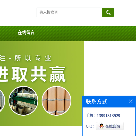
在线留言
联系方式
手机：
13991313929
Q Q：