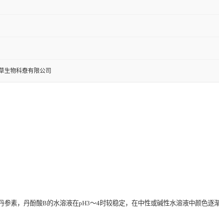
草生物科憃有限公司
丹参素，丹酚酸B的水溶液在pH3～4时较稳定，在中性或碱性水溶液中颜色