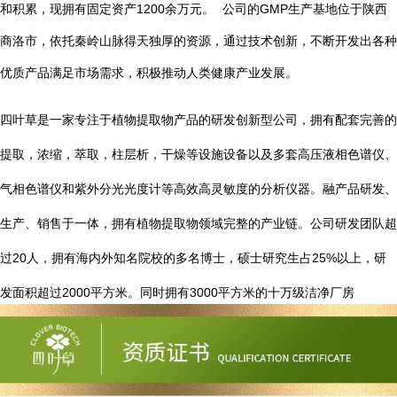
1200
GMP
和积累，现拥有固定资产
余万元。
公司的
生产基地位于陕西
商洛市，依托秦岭山脉得天独厚的资源，通过技术创新，不断开发出各种
优质产品满足市场需求，积极推动人类健康产业发展。
四叶草是一家专注于植物提取物产品的研发创新型公司，拥有配套完善的
提取，浓缩，萃取，柱层析，干燥等设施设备以及多套高压液相色谱仪、
气相色谱仪和紫外分光光度计等高效高灵敏度的分析仪器。融产品研发、
生产、销售于一体，拥有植物提取物领域完整的产业链。公司研发团队超
20
25%
过
人，拥有海内外知名院校的多名博士，硕士研究生占
以上，研
2000
3000
发面积超过
平方米。同时拥有
平方米的十万级洁净厂房