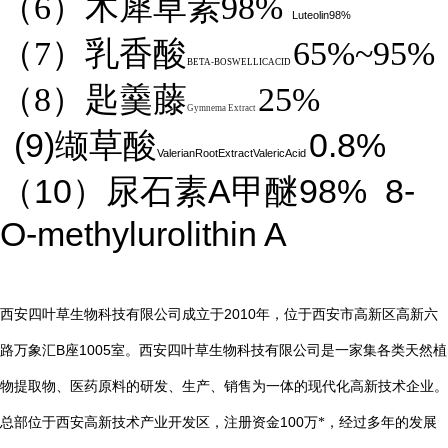
（6）木犀草素98%
Luteolin98%
（7）乳香酸
65%~95%
BETA-BOSWELLICACID
（8）匙羹藤
25%
Gymnema Extract
(9)
0.8%
缬草酸
ValerianRootExtractValericAcid
10
A
98%
8-
（
）尿石素
甲醚
O-methylurolithin A
2010
西安四叶草生物科技有限公司成立于
年，位于西安市高新区高新六
B
1005
路万象汇
座
室。西安四叶草生物科技有限公司是一家集各类天然植
物提取物、医药原料的研发、生产、销售为一体的现代化高新技术企业。
总部位于西安高新技术产业开发区，注册资金
100
万*，经过多年的发展