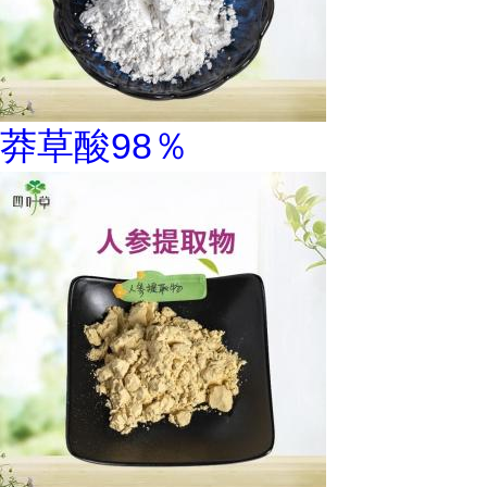
莽草酸98％