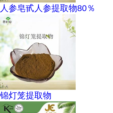
人参皂甙人参提取物80％
锦灯笼提取物