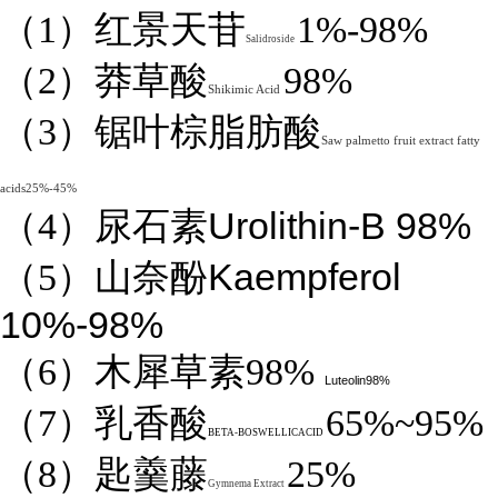
（1）红景天苷
1%-98%
Salidroside
（2）莽草酸
98%
Shikimic Acid
（3）锯叶棕脂肪酸
Saw palmetto fruit extract fatty
acids25%-45%
Urolithin-B 98%
（4）
尿石素
Kaempferol
（5）山奈酚
10%-98%
（6）木犀草素98%
Luteolin98%
（7）乳香酸
65%~95%
BETA-BOSWELLICACID
（8）匙羹藤
25%
Gymnema Extract