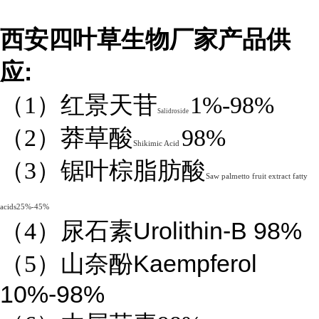
西安四叶草生物厂家产品供
:
应
（1）红景天苷
1%-98%
Salidroside
（2）莽草酸
98%
Shikimic Acid
（3）锯叶棕脂肪酸
Saw palmetto fruit extract fatty
acids25%-45%
Urolithin-B 98%
（4）
尿石素
Kaempferol
（5）山奈酚
10%-98%