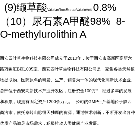
(9)
0.8%
缬草酸
ValerianRootExtractValericAcid
10
A
98%
8-
（
）尿石素
甲醚
O-methylurolithin A
2010
西安四叶草生物科技有限公司成立于
年，位于西安市高新区高新六
B
1005
路万象汇
座
室。西安四叶草生物科技有限公司是一家集各类天然植
物提取物、医药原料的研发、生产、销售为一体的现代化高新技术企业。
总部位于西安高新技术产业开发区，注册资金
100
万*，经过多年的发展
1200
GMP
和积累，现拥有固定资产
余万元。
公司的
生产基地位于陕西
商洛市，依托秦岭山脉得天独厚的资源，通过技术创新，不断开发出各种
优质产品满足市场需求，积极推动人类健康产业发展。