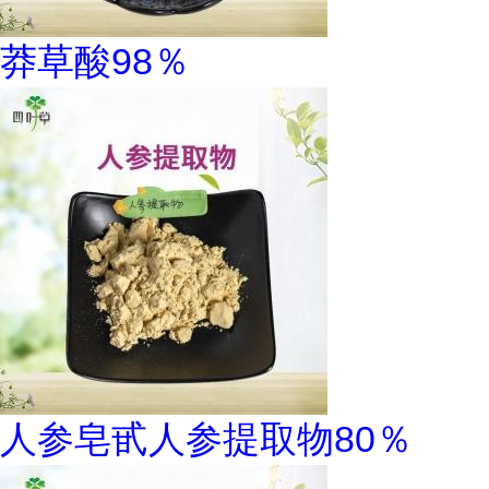
莽草酸98％
人参皂甙人参提取物80％