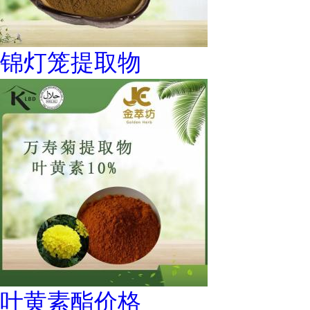
锦灯笼提取物
叶黄素酯价格