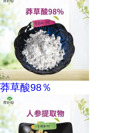
莽草酸98％