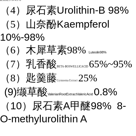
Urolithin-B 98%
（4）
尿石素
Kaempferol
（5）山奈酚
10%-98%
（6）木犀草素98%
Luteolin98%
（7）乳香酸
65%~95%
BETA-BOSWELLICACID
（8）匙羹藤
25%
Gymnema Extract
(9)
0.8%
缬草酸
ValerianRootExtractValericAcid
10
A
98%
8-
（
）尿石素
甲醚
O-methylurolithin A