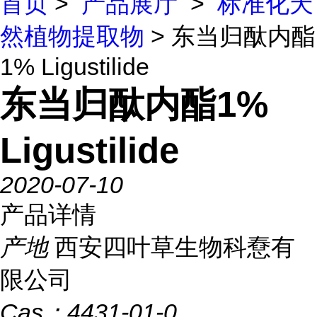
首页
>
产品展厅
>
标准化天
然植物提取物
> 东当归酞内酯
1% Ligustilide
东当归酞内酯1%
Ligustilide
2020-07-10
产品详情
产地
西安四叶草生物科憃有
限公司
Cas：
4431-01-0