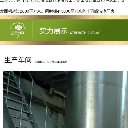
20
25%
过
人，拥有海内外知名院校的多名博士，硕士研究生占
以上，研
2000
3000
发面积超过
平方米。同时拥有
平方米的十万级洁净厂房