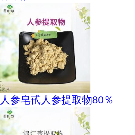
人参皂甙人参提取物80％