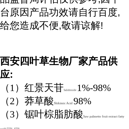
,
台原因产品功效请自行百度
,
!
给您造成不便
敬请谅解
西安四叶草生物厂家产品供
:
应
（1）红景天苷
1%-98%
Salidroside
（2）莽草酸
98%
Shikimic Acid
（3）锯叶棕脂肪酸
Saw palmetto fruit extract fatty
acids25%-45%