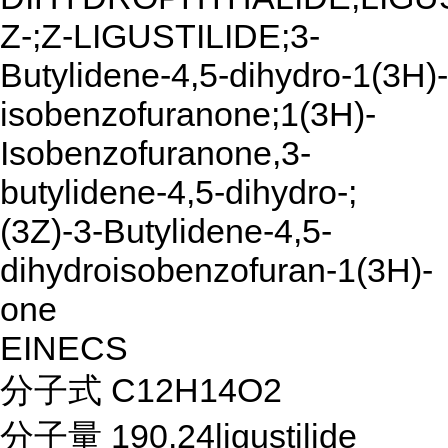
Z-;Z-LIGUSTILIDE;3-
Butylidene-4,5-dihydro-1(3H)-
isobenzofuranone;1(3H)-
Isobenzofuranone,3-
butylidene-4,5-dihydro-;
(3Z)-3-Butylidene-4,5-
dihydroisobenzofuran-1(3H)-
one
EINECS
分子式 C12H14O2
分子量 190.24ligustilide