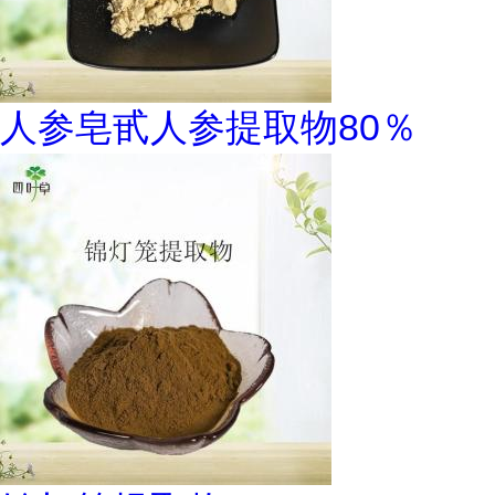
人参皂甙人参提取物80％