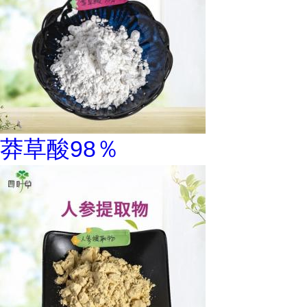
莽草酸98％