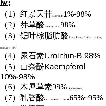
:
应
（1）红景天苷
1%-98%
Salidroside
（2）莽草酸
98%
Shikimic Acid
（3）锯叶棕脂肪酸
Saw palmetto fruit extract fatty
acids25%-45%
Urolithin-B 98%
（4）
尿石素
Kaempferol
（5）山奈酚
10%-98%
（6）木犀草素98%
Luteolin98%
（7）乳香酸
65%~95%
BETA-BOSWELLICACID