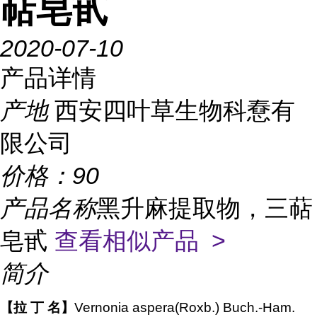
萜皂甙
2020-07-10
产品详情
产地
西安四叶草生物科憃有
限公司
价格：
90
产品名称
黑升麻提取物，三萜
皂甙
查看相似产品 >
简介
【拉 丁 名】
Vernonia aspera(Roxb.) Buch.-Ham.