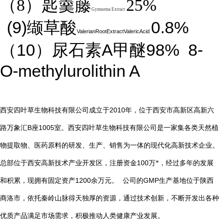
（8）匙羹藤
25%
Gymnema Extract
(9)
0.8%
缬草酸
ValerianRootExtractValericAcid
10
A
98%
8-
（
）尿石素
甲醚
O-methylurolithin A
2010
西安四叶草生物科技有限公司成立于
年，位于西安市高新区高新六
B
1005
路万象汇
座
室。西安四叶草生物科技有限公司是一家集各类天然植
物提取物、医药原料的研发、生产、销售为一体的现代化高新技术企业。
总部位于西安高新技术产业开发区，注册资金
100
万*，经过多年的发展
1200
GMP
和积累，现拥有固定资产
余万元。
公司的
生产基地位于陕西
商洛市，依托秦岭山脉得天独厚的资源，通过技术创新，不断开发出各种
优质产品满足市场需求，积极推动人类健康产业发展。