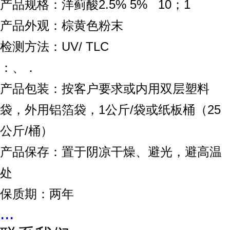
2.5% 5% 10
1
产品规格：洋蓟酸
；
产品外观：棕黄色粉末
UV/ TLC
检测方法：
：、．
产品包装：按客户要求或内用双层塑料
1
/
25
袋，外用铝箔袋，
公斤
袋或纸板桶（
/
公斤
桶）
产品保存：置于阴凉干燥、避光，避高温
处
保质期：两年
...