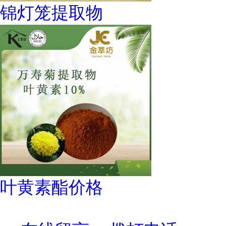
锦灯笼提取物
叶黄素酯价格