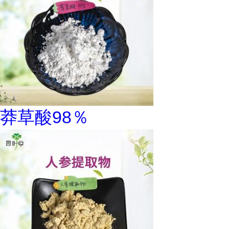
莽草酸98％