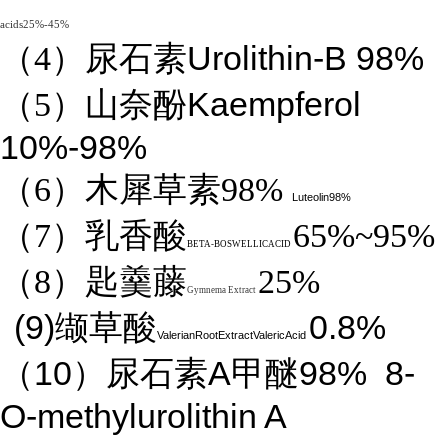
acids25%-45%
Urolithin-B 98%
（4）
尿石素
Kaempferol
（5）山奈酚
10%-98%
（6）木犀草素98%
Luteolin98%
（7）乳香酸
65%~95%
BETA-BOSWELLICACID
（8）匙羹藤
25%
Gymnema Extract
(9)
0.8%
缬草酸
ValerianRootExtractValericAcid
10
A
98%
8-
（
）尿石素
甲醚
O-methylurolithin A