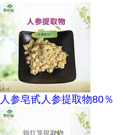
人参皂甙人参提取物80％