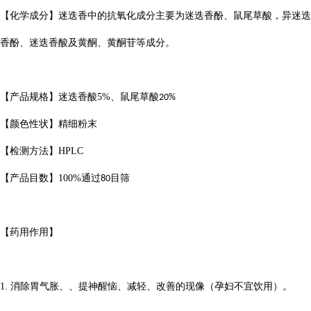
【化学成分】迷迭香中的抗氧化成分主要为迷迭香酚、鼠尾草酸，异迷迭
香酚、迷迭香酸及黄酮、黄酮苷等成分。
【产品规格】
迷迭香酸
5%
、鼠尾草酸
20%
【颜色性状】精细粉末
【
检测方法
】
HPLC
【产品目数】
100%
通过
目筛
80
【药用作用】
1.
消除胃气胀、、提神醒恼、减轻、改善的现像（孕妇不宜饮用）。