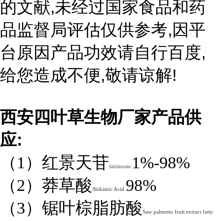
,
的文献
未经过国家食品和药
,
品监督局评估仅供参考
因平
,
台原因产品功效请自行百度
,
!
给您造成不便
敬请谅解
西安四叶草生物厂家产品供
:
应
（1）红景天苷
1%-98%
Salidroside
（2）莽草酸
98%
Shikimic Acid
（3）锯叶棕脂肪酸
Saw palmetto fruit extract fatty