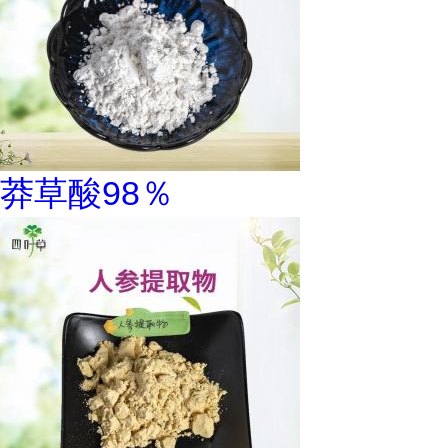
莽草酸98％