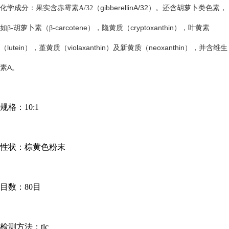
gibberellinA/32
化学成分：果实含赤霉素
A/32
（
）。还含胡萝卜类色素，
-
-carcotene
cryptoxanthin
如β
胡萝卜素（β
），隐黄质（
），叶黄素
lutein
violaxanthin
neoxanthin
（
），堇黄质（
）及新黄质（
），并含维生
A
素
。
规格：
10:1
性状：棕黄色粉末
目数：
80目
检测方法：
tlc