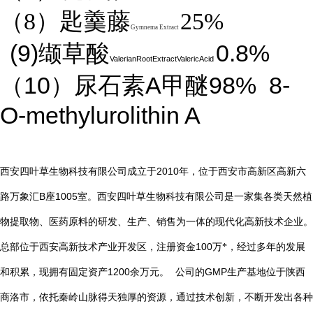
（8）匙羹藤
25%
Gymnema Extract
(9)
0.8%
缬草酸
ValerianRootExtractValericAcid
10
A
98%
8-
（
）尿石素
甲醚
O-methylurolithin A
2010
西安四叶草生物科技有限公司成立于
年，位于西安市高新区高新六
B
1005
路万象汇
座
室。西安四叶草生物科技有限公司是一家集各类天然植
物提取物、医药原料的研发、生产、销售为一体的现代化高新技术企业。
总部位于西安高新技术产业开发区，注册资金
100
万*，经过多年的发展
1200
GMP
和积累，现拥有固定资产
余万元。
公司的
生产基地位于陕西
商洛市，依托秦岭山脉得天独厚的资源，通过技术创新，不断开发出各种