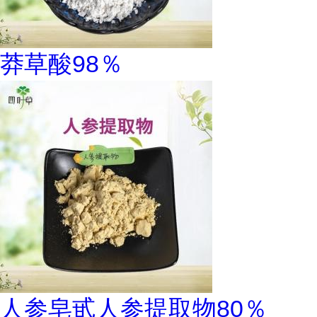
莽草酸98％
人参皂甙人参提取物80％