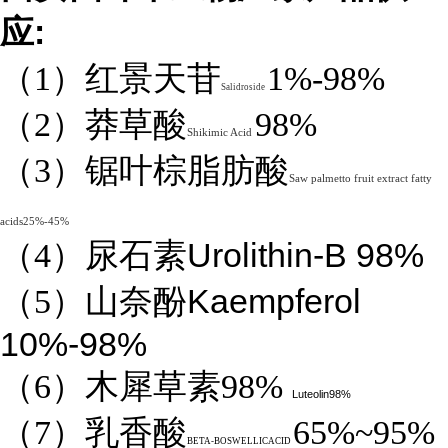
:
应
（1）红景天苷
1%-98%
Salidroside
（2）莽草酸
98%
Shikimic Acid
（3）锯叶棕脂肪酸
Saw palmetto fruit extract fatty
acids25%-45%
Urolithin-B 98%
（4）
尿石素
Kaempferol
（5）山奈酚
10%-98%
（6）木犀草素98%
Luteolin98%
（7）乳香酸
65%~95%
BETA-BOSWELLICACID