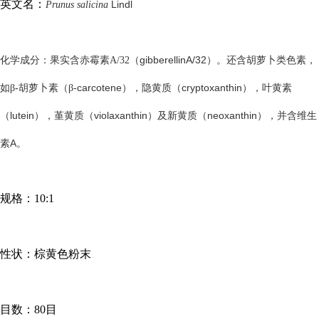
英文名：
Lindl
Prunus salicina
gibberellinA/32
化学成分：果实含赤霉素
A/32
（
）。还含胡萝卜类色素，
-
-carcotene
cryptoxanthin
如β
胡萝卜素（β
），隐黄质（
），叶黄素
lutein
violaxanthin
neoxanthin
（
），堇黄质（
）及新黄质（
），并含维生
A
素
。
规格：
10:1
性状：棕黄色粉末
目数：
80目