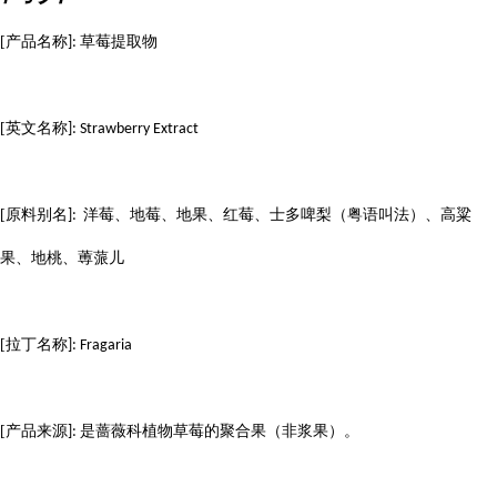
[
产品名称
草莓提取物
]:
[
英文名称
]: Strawberry Extract
[
原料别名
洋莓、地莓、地果、红莓、士多啤梨（粤语叫法）、高粱
]:
果、地桃、蒪蒎儿
[
拉丁名称
]: Fragaria
[
产品来源
是蔷薇科植物草莓的聚合果（非浆果）。
]: