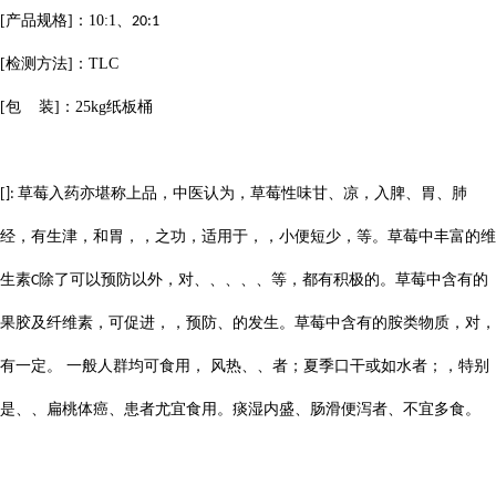
[
产品规格
]
：
10:1
、
20:1
[
检测方法
]
：
TLC
[
包
装
]
：
25kg
纸板桶
[
草莓入药亦堪称上品，中医认为，草莓性味甘、凉，入脾、胃、肺
]:
经，有生津，和胃，，之功，适用于，，小便短少，等。草莓中丰富的维
生素
除了可以预防以外，对、、、、、等，都有积极的。草莓中含有的
C
果胶及纤维素，可促进，，预防、的发生。草莓中含有的胺类物质，对，
有一定。 一般人群均可食用， 风热、、者；夏季口干或如水者；，特别
是、、扁桃体癌、患者尤宜食用。痰湿内盛、肠滑便泻者、不宜多食。
...