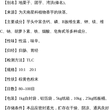
【别名】地栗子、团芋、湾洪
(傣名)。
【来源】为天南星科植物香芋的块茎。
【主要成分】芋头中富含钙、磷、
B族维生素、钾、镁、维
C、钠、胡萝卜素、铁、烟酸、皂角甙等多种成分。
【性味】性温，味辛。
【归经】归肠、胃经
【检测方法】
TLC
【规格】
10:1 20:1
【性状】棕黄色粉末
【目数】
80--100目
【包装】
1kg自封袋，铝箔袋，5kg纸箱，10kg，25kg纸板桶。
【存储条件】本品应密封遮光，贮存在干燥、阴凉、通风良好