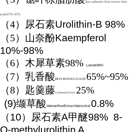
Saw palmetto fruit extract fatty
acids25%-45%
Urolithin-B 98%
（4）
尿石素
Kaempferol
（5）山奈酚
10%-98%
（6）木犀草素98%
Luteolin98%
（7）乳香酸
65%~95%
BETA-BOSWELLICACID
（8）匙羹藤
25%
Gymnema Extract
(9)
0.8%
缬草酸
ValerianRootExtractValericAcid
10
A
98%
8-
（
）尿石素
甲醚
O-methylurolithin A