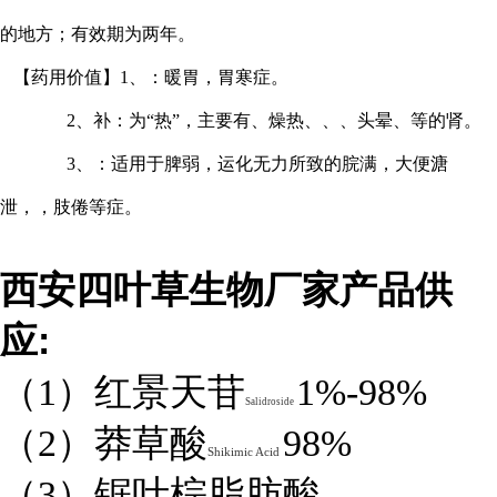
的地方；有效期为两年。
【
药用价值
】
1、：暖胃，胃寒症。
2、补：为“热”，主要有、燥热、、、头晕、等的肾。
3、：适用于脾弱，运化无力所致的脘满，大便溏
泄，，肢倦等症。
西安四叶草生物厂家产品供
:
应
（1）红景天苷
1%-98%
Salidroside
（2）莽草酸
98%
Shikimic Acid
（3）锯叶棕脂肪酸