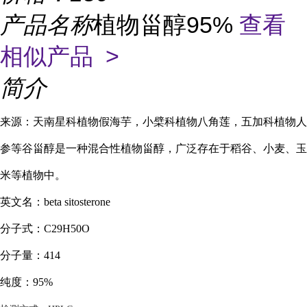
产品名称
植物甾醇95%
查看
相似产品 >
简介
来源：天南星科植物假海芋，小檗科植物八角莲，五加科植物人
参等谷甾醇是一种混合性植物甾醇
，
广泛存在于稻谷、小麦、玉
米等植物中
。
英文名：
beta sitosterone
分子式：
C29H50O
分子量：
414
纯度：
95%