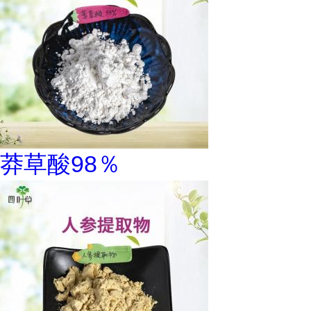
莽草酸98％