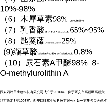
10%-98%
（6）木犀草素98%
Luteolin98%
（7）乳香酸
65%~95%
BETA-BOSWELLICACID
（8）匙羹藤
25%
Gymnema Extract
(9)
0.8%
缬草酸
ValerianRootExtractValericAcid
10
A
98%
8-
（
）尿石素
甲醚
O-methylurolithin A
2010
西安四叶草生物科技有限公司成立于
年，位于西安市高新区高新六
B
1005
路万象汇
座
室。西安四叶草生物科技有限公司是一家集各类天然植