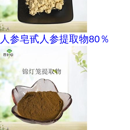
人参皂甙人参提取物80％