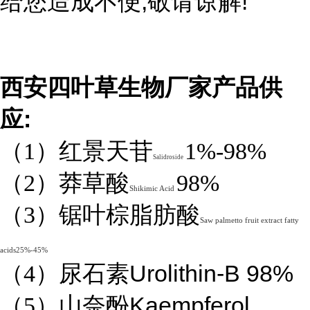
,
!
给您造成不便
敬请谅解
西安四叶草生物厂家产品供
:
应
（1）红景天苷
1%-98%
Salidroside
（2）莽草酸
98%
Shikimic Acid
（3）锯叶棕脂肪酸
Saw palmetto fruit extract fatty
acids25%-45%
Urolithin-B 98%
（4）
尿石素
Kaempferol
（5）山奈酚