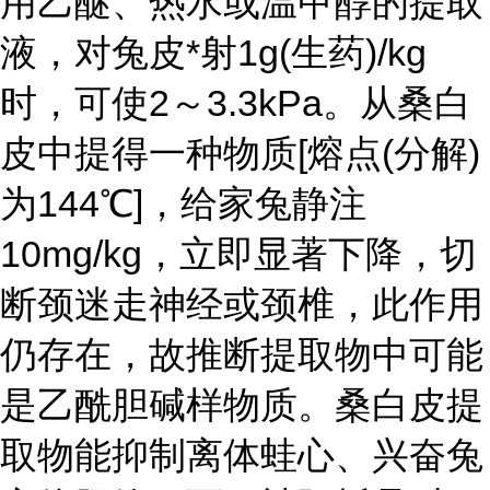
用乙醚、热水或温甲醇的提取
液，对兔皮*射1g(生药)/kg
时，可使2～3.3kPa。从桑白
皮中提得一种物质[熔点(分解)
为144℃]，给家兔静注
10mg/kg，立即显著下降，切
断颈迷走神经或颈椎，此作用
仍存在，故推断提取物中可能
是乙酰胆碱样物质。桑白皮提
取物能抑制离体蛙心、兴奋兔