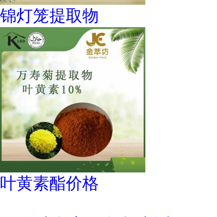
锦灯笼提取物
叶黄素酯价格