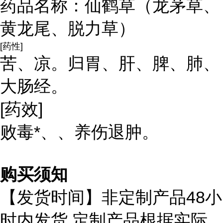
药品名称：仙鹤草（龙茅草、
黄龙尾、脱力草）
[药性]
苦、凉。归胃、肝、脾、肺、
大肠经。
[药效]
败毒*、、养伤退肿。
购买须知
48
【发货时间】非定制产品
小
,
时内发货
定制产品根据实际