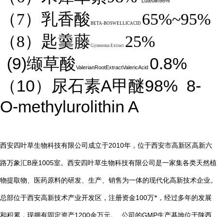
Luteolin98%
（7）乳香酸
65%~95%
BETA-BOSWELLICACID
（8）匙羹藤
25%
Gymnema Extract
(9)
0.8%
缬草酸
ValerianRootExtractValericAcid
10
A
98%
8-
（
）尿石素
甲醚
O-methylurolithin A
2010
西安四叶草生物科技有限公司成立于
年，位于西安市高新区高新六
B
1005
路万象汇
座
室。西安四叶草生物科技有限公司是一家集各类天然植
物提取物、医药原料的研发、生产、销售为一体的现代化高新技术企业。
总部位于西安高新技术产业开发区，注册资金
100
万*，经过多年的发展
1200
GMP
和积累，现拥有固定资产
余万元。
公司的
生产基地位于陕西