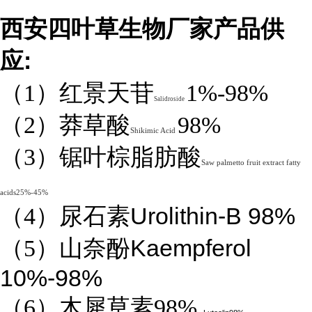
西安四叶草生物厂家产品供
:
应
（1）红景天苷
1%-98%
Salidroside
（2）莽草酸
98%
Shikimic Acid
（3）锯叶棕脂肪酸
Saw palmetto fruit extract fatty
acids25%-45%
Urolithin-B 98%
（4）
尿石素
Kaempferol
（5）山奈酚
10%-98%
（6）木犀草素98%