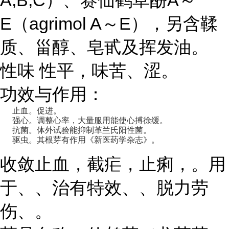
A,B,C）、赛仙鹤草酚A～
E（agrimol A～E），另含鞣
质、甾醇、皂甙及挥发油。
性味 性平，味苦、涩。
功效与作用：
止血。促进。
强心。调整心率，大量服用能使心搏徐缓。
抗菌。体外试验能抑制革兰氏阳性菌。
驱虫。其根芽有作用《新医药学杂志》。
收敛止血，截疟，止痢，。用
于、、治有特效、、脱力劳
伤、。