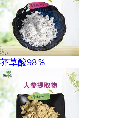
莽草酸98％