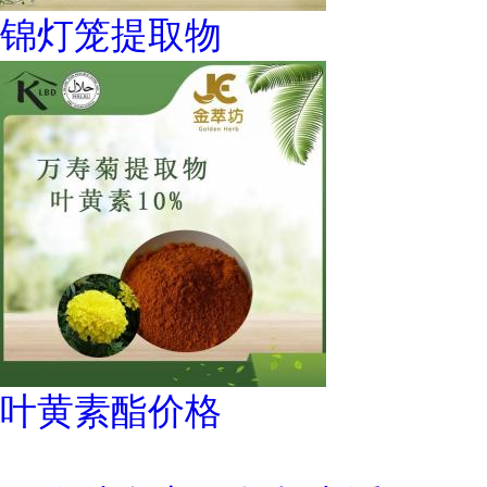
锦灯笼提取物
叶黄素酯价格