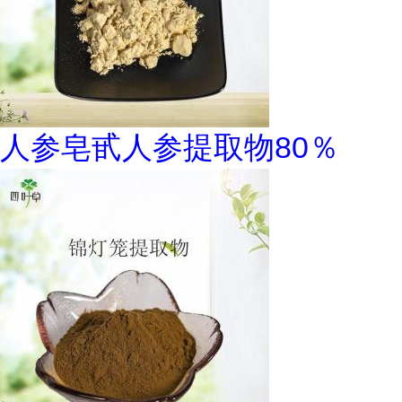
人参皂甙人参提取物80％