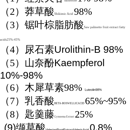
Salidroside
（2）莽草酸
98%
Shikimic Acid
（3）锯叶棕脂肪酸
Saw palmetto fruit extract fatty
acids25%-45%
Urolithin-B 98%
（4）
尿石素
Kaempferol
（5）山奈酚
10%-98%
（6）木犀草素98%
Luteolin98%
（7）乳香酸
65%~95%
BETA-BOSWELLICACID
（8）匙羹藤
25%
Gymnema Extract
(9)
0.8%
缬草酸
ValerianRootExtractValericAcid