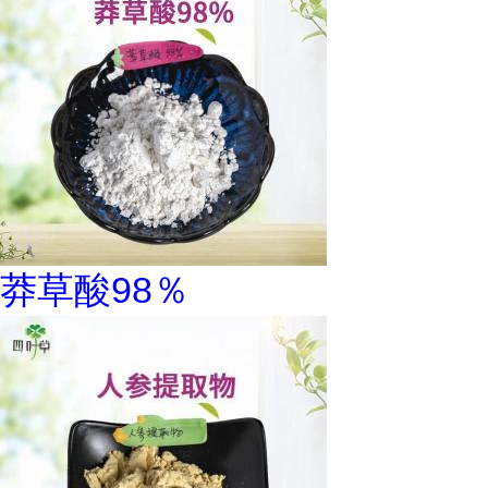
莽草酸98％