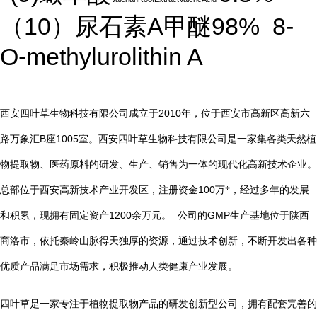
10
A
98%
8-
（
）尿石素
甲醚
O-methylurolithin A
2010
西安四叶草生物科技有限公司成立于
年，位于西安市高新区高新六
B
1005
路万象汇
座
室。西安四叶草生物科技有限公司是一家集各类天然植
物提取物、医药原料的研发、生产、销售为一体的现代化高新技术企业。
总部位于西安高新技术产业开发区，注册资金
100
万*，经过多年的发展
1200
GMP
和积累，现拥有固定资产
余万元。
公司的
生产基地位于陕西
商洛市，依托秦岭山脉得天独厚的资源，通过技术创新，不断开发出各种
优质产品满足市场需求，积极推动人类健康产业发展。
四叶草是一家专注于植物提取物产品的研发创新型公司，拥有配套完善的