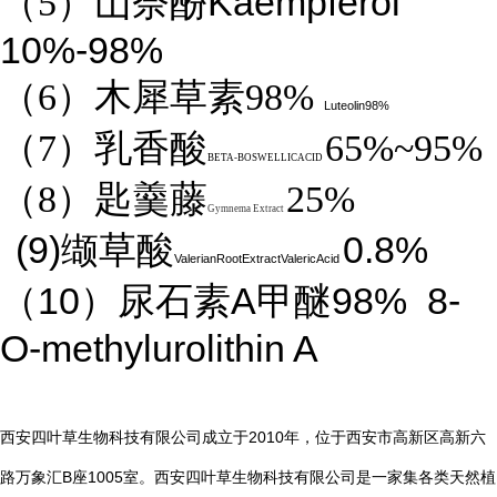
Kaempferol
（5）山奈酚
10%-98%
（6）木犀草素98%
Luteolin98%
（7）乳香酸
65%~95%
BETA-BOSWELLICACID
（8）匙羹藤
25%
Gymnema Extract
(9)
0.8%
缬草酸
ValerianRootExtractValericAcid
10
A
98%
8-
（
）尿石素
甲醚
O-methylurolithin A
2010
西安四叶草生物科技有限公司成立于
年，位于西安市高新区高新六
B
1005
路万象汇
座
室。西安四叶草生物科技有限公司是一家集各类天然植