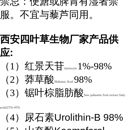
禁忌：便溏或脾胃有湿者禁
服。不宜与藜芦同用。
西安四叶草生物厂家产品供
:
应
（1）红景天苷
1%-98%
Salidroside
（2）莽草酸
98%
Shikimic Acid
（3）锯叶棕脂肪酸
Saw palmetto fruit extract fatty
acids25%-45%
Urolithin-B 98%
（4）
尿石素