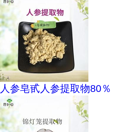
人参皂甙人参提取物80％