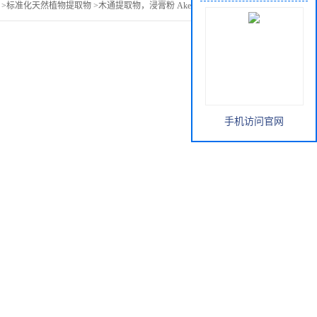
>
标准化天然植物提取物
>
木通提取物，浸膏粉 Akebia Stem Extract[
手机访问官网