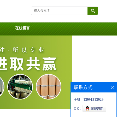
在线留言
联系方式
手机：
13991313929
Q Q：