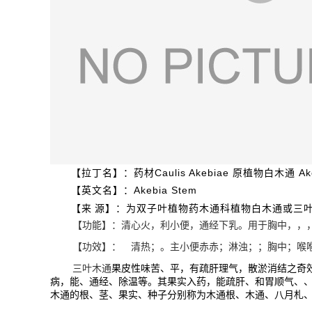
Caulis Akebiae
Ake
【拉丁名】：药材
原植物白木通
Akebia Stem
【英文名】：
【来
源】：为双子叶植物药木通科植物白木通或三
【功能】：清心火，利小便，通经下乳。用于胸中，，
【功效】： 清热；。主小便赤赤；淋浊；；胸中；喉
三叶木通
果皮性味苦、平，有疏肝理气，散淤消结之奇
病，能、通经、除温等。其果实入药，能疏肝、和胃顺气、、
木通的根、茎、果实、种子分别称为木通根、木通、八月札