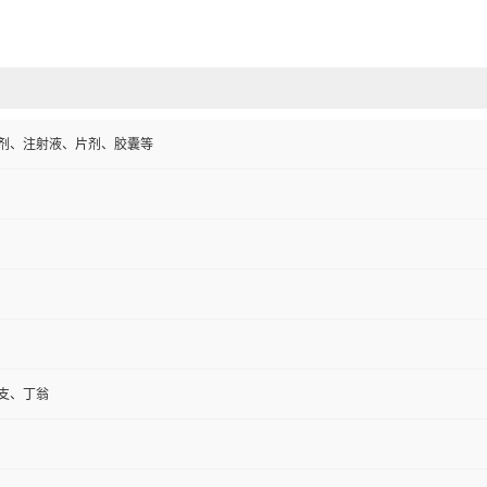
剂、注射液、片剂、胶囊等
支、丁翁