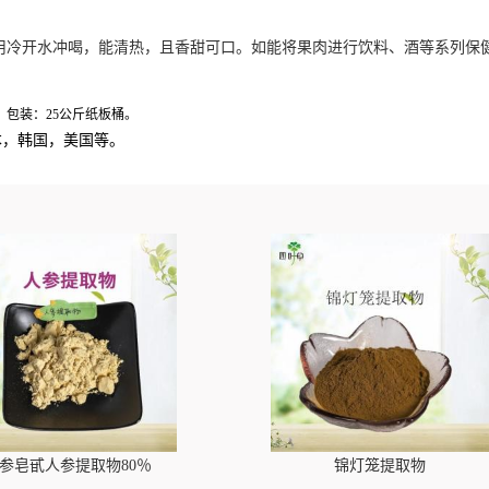
用冷开水冲喝，能清热，且香甜可口。如能将果肉进行饮料、酒等系列保
。包装：
25
公斤纸板桶。
本，韩国，美国等。
参皂甙人参提取物80％
锦灯笼提取物