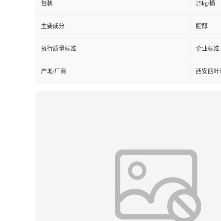
包装
25kg/桶
主要成分
脂醇
执行质量标准
企业标准
产地/厂商
西安四叶