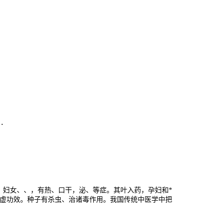
d
．
、妇女、、，有热、口干，泌、等症。其叶入药，孕妇和*
虚功效。种子有杀虫、治诸毒作用。我国传统中医学中把