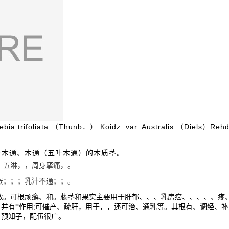
bia trifoliata
Thunb
Koidz. var. Australis
Diels
Reh
（
．）
（
）
叶木通、木通（五叶木通）的木质茎。
，五淋，，周身挛痛，。
喉；
；；乳汁不通；；。
效。可根顽癣、和。藤茎和果实主要用于肝郁、、、乳房癌、、、、、疼
并有*作用
;
可催产、疏肝，用于，，还可治、通乳等。其根有、调经、补
、预知子，配伍很广。