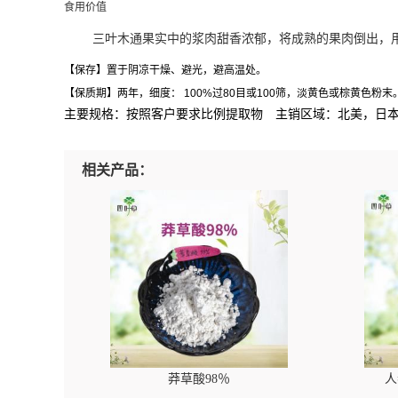
食用价值
三叶木通果实中的浆肉甜香浓郁，将成熟的果肉倒出，
【保存】置于阴凉干燥、避光，避高温处。
【保质期】两年，细度：
100%
过
80
目或
100
筛，淡黄色或棕黄色粉末
主要规格：按照客户要求比例提取物 主销区域：北美，日
相关产品：
莽草酸98％
人