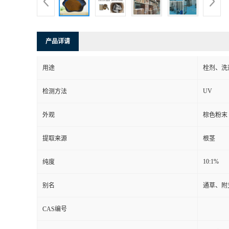
产品详请
用途
栓剂、洗
UV
检测方法
外观
棕色粉末
提取来源
根茎
10:1%
纯度
别名
通草、附
CAS编号