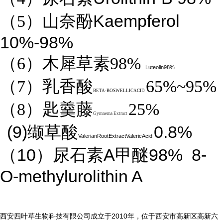
Kaempferol
（5）山奈酚
10%-98%
（6）木犀草素98%
Luteolin98%
（7）乳香酸
65%~95%
BETA-BOSWELLICACID
（8）匙羹藤
25%
Gymnema Extract
(9)
0.8%
缬草酸
ValerianRootExtractValericAcid
10
A
98%
8-
（
）尿石素
甲醚
O-methylurolithin A
2010
西安四叶草生物科技有限公司成立于
年，位于西安市高新区高新六