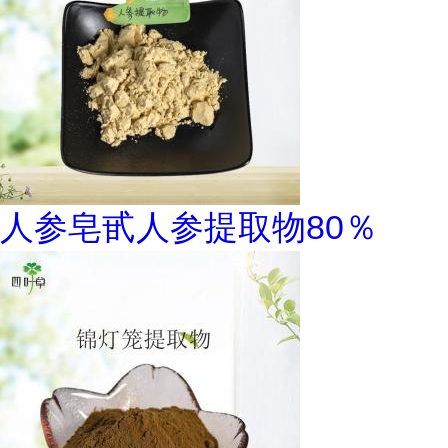
人参皂甙人参提取物80％