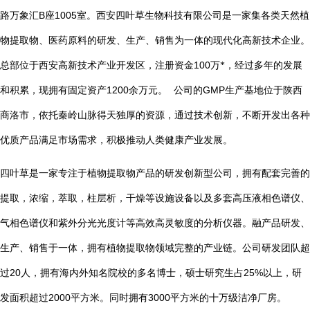
B
1005
路万象汇
座
室。西安四叶草生物科技有限公司是一家集各类天然植
物提取物、医药原料的研发、生产、销售为一体的现代化高新技术企业。
总部位于西安高新技术产业开发区，注册资金
100
万*，经过多年的发展
1200
GMP
和积累，现拥有固定资产
余万元。
公司的
生产基地位于陕西
商洛市，依托秦岭山脉得天独厚的资源，通过技术创新，不断开发出各种
优质产品满足市场需求，积极推动人类健康产业发展。
四叶草是一家专注于植物提取物产品的研发创新型公司，拥有配套完善的
提取，浓缩，萃取，柱层析，干燥等设施设备以及多套高压液相色谱仪、
气相色谱仪和紫外分光光度计等高效高灵敏度的分析仪器。融产品研发、
生产、销售于一体，拥有植物提取物领域完整的产业链。公司研发团队超
20
25%
过
人，拥有海内外知名院校的多名博士，硕士研究生占
以上，研
2000
3000
发面积超过
平方米。同时拥有
平方米的十万级洁净厂房。