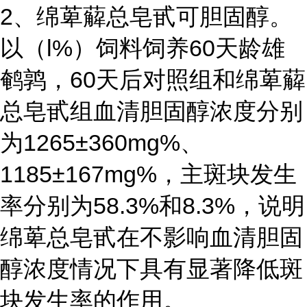
2、绵萆薢总皂甙可胆固醇。
以（l%）饲料饲养60天龄雄
鹌鹑，60天后对照组和绵萆薢
总皂甙组血清胆固醇浓度分别
为1265±360mg%、
1185±167mg%，主斑块发生
率分别为58.3%和8.3%，说明
绵萆总皂甙在不影响血清胆固
醇浓度情况下具有显著降低斑
块发生率的作用。