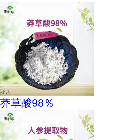
莽草酸98％