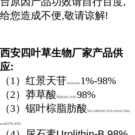
,
台原因产品功效请自行百度
,
!
给您造成不便
敬请谅解
西安四叶草生物厂家产品供
:
应
（1）红景天苷
1%-98%
Salidroside
（2）莽草酸
98%
Shikimic Acid
（3）锯叶棕脂肪酸
Saw palmetto fruit extract fatty
acids25%-45%
Urolithin-B 98%
（4）
尿石素