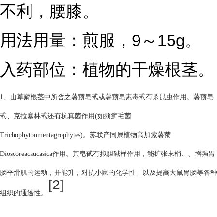
不利，腰膝。
用法用量：煎服，9～15g。
入药部位：植物的干燥根茎。
1、山萆薢根茎中所含之薯蓣皂甙或薯蓣皂素毒甙有杀昆虫作用。薯蓣皂
甙、克拉塞林甙还有杭真菌作用(如须癣毛菌
Trichophytonmentagrophytes)。苏联产同属植物高加索薯蓣
Dioscoreacaucasica作用。其皂甙有拟胆碱样作用，能扩张末梢、、增强胃
肠平滑肌的运动，并能升，对抗小鼠的化学性，以及提高大鼠胃肠等各种
[2]
组织的通透性。