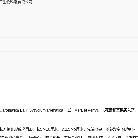
草生物科憃有限公司
E. aromatica Baill.;Syzygium aromatica （L） Merr. et Perry]，以
花蕾
和其
果实
入药
长方倒卵形或椭圆形，长5～10厘米，宽2.5～5厘米，先端渐尖，基部渐窄下延至