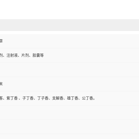
草
剂、注射液、片剂、胶囊等
末
客、紫丁香 、子丁香、丁子香、支解香、雄丁香、公丁香。