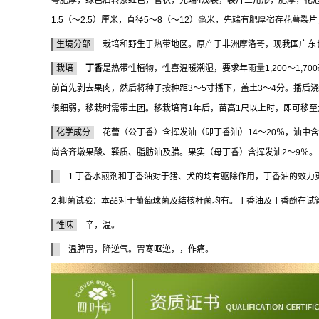
萼肥厚，绿色后转紫红色，管状，先端4浅裂，裂片三角形，肥厚；花
1.5（～2.5）厘米，直径5～8（～12）毫米，先端有肥厚宿存花萼
生境分部
栽培和野生于热带地区。原产于非洲摩洛哥，现我国广东
栽培
丁香
是热带性植物，性喜温暖潮湿，要求年雨量1,200～1,
前首先剥去果肉，然后将种子按种距3～5寸播下，盖土3～4分。播后浇
很细弱，移栽时需带土团。移栽培育1年后，苗高1尺以上时，即可移至
化学成分
花蕾（公丁香）含挥发油（即丁香油）14～20％，油中含丁香酚（
尚含齐墩果酸、鞣质、脂肪油及腊。果实（母丁香）含挥发油2～9％。
1.丁香水煎剂和丁香油对于猪、犬的均有驱除作用，丁香油的效力
2.抑菌试验：本品对于葡萄球菌及结核杆菌均有。丁香油及丁香酚在
性味
辛，温。
温脾胃，降逆气。胃寒呕逆，，作痛。