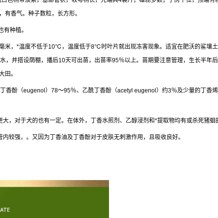
冠白色稍带淡紫，基部管状，较萼稍长，先端具4裂片；雄蕊多数；子房下位，顶端有
裂片，有香气。种子数粒，长方形。
也有种植。
700毫米，*温度不低于10℃，温度低于8℃时叶片就出现冻害现象。适宜在肥沃的
水，并搭设荫棚，播后10天可出苗，出苗率95％以上。苗期要注意管理，生长半年后
大田。
eugenol）78～95％、乙酰丁香酚（acetyl eugenol）约3％及少量的丁香
更大，对于犬的也有一定。在体外，丁香水煎剂、乙醇浸剂和*提取物均有或杀死猪蛔
试管内较强，。又因为丁香油及丁香酚对于皮肤无刺激作用，且吸收良好。