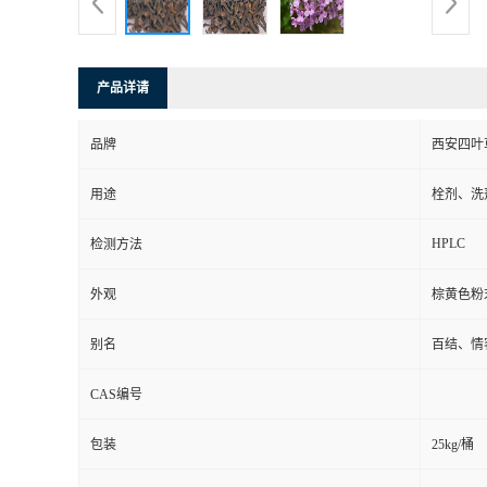
产品详请
品牌
西安四叶
用途
栓剂、洗
HPLC
检测方法
外观
棕黄色粉
别名
百结、情
CAS编号
包装
25kg/桶