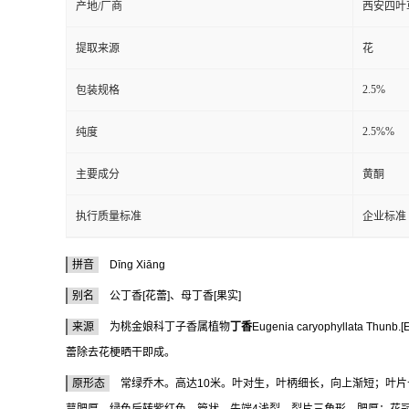
产地/厂商
西安四叶
提取来源
花
2.5%
包装规格
2.5%%
纯度
主要成分
黄酮
执行质量标准
企业标准
拼音
Dīnɡ Xiānɡ
别名
公丁香[花蕾]、母丁香[果实]
来源
为桃金娘科丁子香属植物
丁香
Eugenia caryophyllata Thunb.[
蕾除去花梗晒干即成。
原形态
常绿乔木。高达10米。叶对生，叶柄细长，向上渐短；叶片