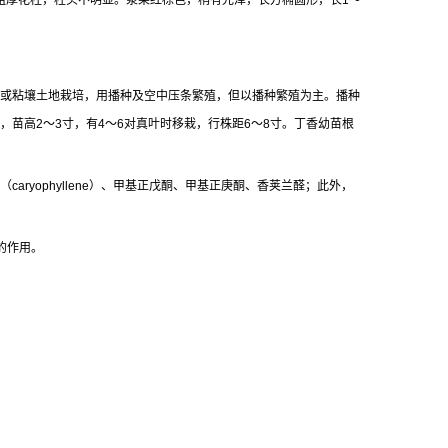
粗厚花柱，柱头不明显。浆果红棕色，稍有光泽，长方椭圆形，长1～
鲨壤土或粘壤土地栽培，用播种及空中压条繁殖，但以播种繁殖为主。播种
，苗高2～3寸，有4～6对真叶时移栽，行株距6～8寸。丁香幼苗根
烯（caryophyllene）、甲基正戊酮、甲基正庚酮、香荚兰醛；此外，
的作用。