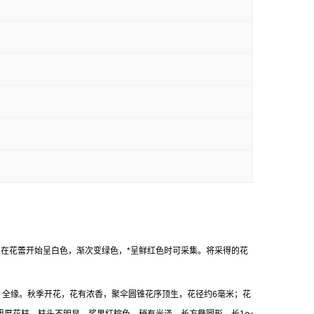
。在花蕾开始呈白色，渐次变绿色，*呈鲜红色时可采集。将采得的花
柄，全缘。秋季开花，花有浓香，聚伞圆锥花序顶生，花径约6毫米；花