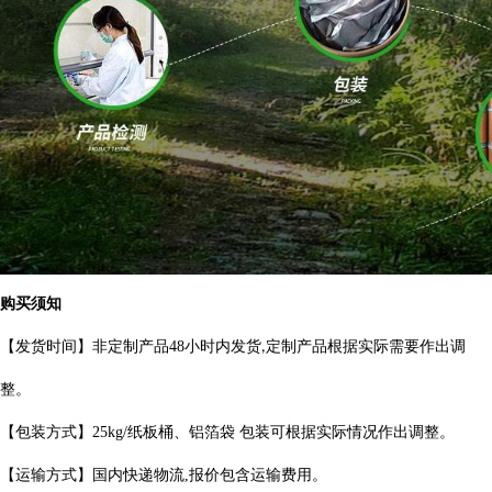
购买须知
【发货时间】非定制产品
48
小时内发货
定制产品根据实际需要作出
调
,
整。
【包装方式】
25kg/
纸板桶、铝箔袋 包装可根据实际情况作出调整。
【运输方式】国内快递物流
,
报价包含运输费用。