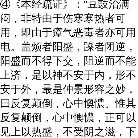
④《本经疏证》："豆豉治满
闷，非特由于伤寒寒热者可
用，即由于瘴气恶毒者亦可用
电。盖烦者阳盛，躁者闭逆，
阳盛而不得下交，阻逆而不能
上济，是以神不安于内，形不
安于外，最是仲景形容之妙，
曰反复颠倒，心中懊憹。惟其
反复颠倒，心中懊憹，正可以
见上以热盛，不受阴之滋，下