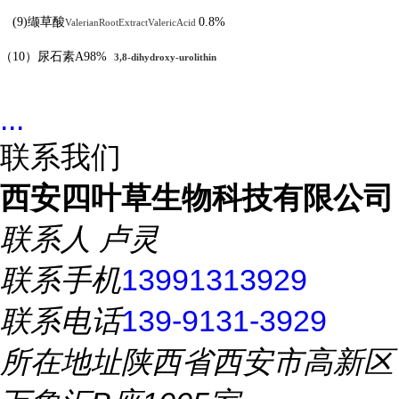
(9)
缬草酸
0.8%
ValerianRootExtractValericAcid
（
10
）尿石素
A98%
3,8-dihydroxy-urolithin
...
联系我们
西安四叶草生物科技有限公司
联系人
卢灵
联系手机
13991313929
联系电话
139-9131-3929
所在地址
陕西省西安市高新区