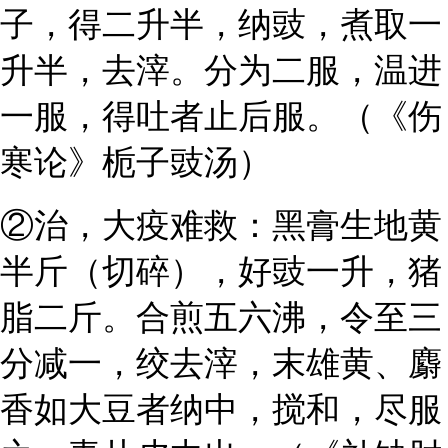
子，得二升半，纳豉，煮取一
升半，去滓。分为二服，温进
一服，得吐者止后服。（《伤
寒论》栀子豉汤）
②治，大疫难救：黑膏生地黄
半斤（切碎），好豉一升，猪
脂二斤。合煎五六沸，令至三
分减一，绞去滓，末雄黄、麝
香如大豆者纳中，搅和，尽服