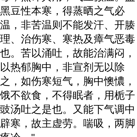
黑豆性本寒，得蒸晒之气必
温，非苦温则不能发汗、开腠
理、治伤寒、寒热及瘴气恶毒
也。苦以涌吐，故能治满闷，
以热郁胸中，非宣剂无以除
之，如伤寒短气，胸中懊憹，
饿不欲食，不得眠者，用栀子
豉汤吐之是也。又能下气调中
辟寒，故主虚劳。喘吸，两脚