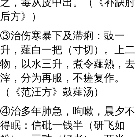
之，毒从皮中出。（《补缺肘
后方》）
③治伤寒暴下及滞痢：豉一
升，薤白一把（寸切）。上二
物，以水三升，煮令薤熟，去
滓，分为再服，不瘥复作。
（《范汪方》鼓薤汤）
④治多年肺急，呴嗽，晨夕不
得眠：信砒一钱半（研飞如