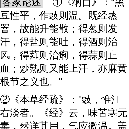
各家论述
①《纲目》："黑
豆性平，作豉则温。既经蒸
罯，故能升能散；得葱则发
汗，得盐则能吐，得酒则治
风，得薤则治痢，得蒜则止
血；炒熟则又能止汗，亦麻黄
根节之义也。"
②《本草经疏》："豉，惟江
右淡者。《经》云，味苦寒无
毒，然详其用，气应微温。盖