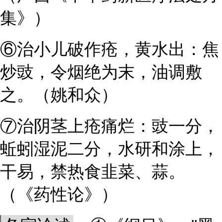
集》）
⑥治小儿破作疮，黄水出：焦
炒豉，令烟绝为末，油调敷
之。（姚和众）
⑦治阴茎上疮痛烂：豉一分，
蚯蚓湿泥二分，水研和涂上，
干易，禁热食韭菜、蒜。
（《药性论》）