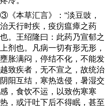
疼冷。"
③《本草汇言》："淡豆豉，
治天行时疾，疫疠瘟瘴之药
也。王绍隆曰：此药乃宣郁之
上剂也。凡病一切有形无形，
壅胀满闷，停结不化，不能发
越致疾者，无不宣之，故统治
阴阳互结，寒热迭侵，暑湿交
感，食饮不运，以致伤寒寒
热，或汗吐下后不得眠，甚至