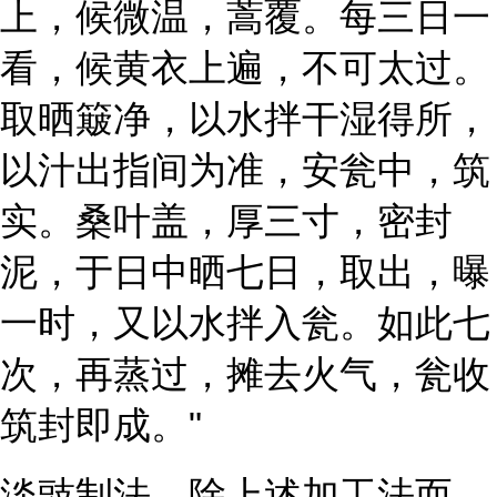
上，候微温，蒿覆。每三日一
看，候黄衣上遍，不可太过。
取晒簸净，以水拌干湿得所，
以汁出指间为准，安瓮中，筑
实。桑叶盖，厚三寸，密封
泥，于日中晒七日，取出，曝
一时，又以水拌入瓮。如此七
次，再蒸过，摊去火气，瓮收
筑封即成。"
淡豉制法，除上述加工法而