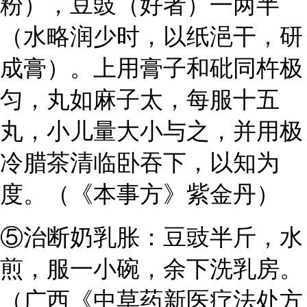
粉），豆豉（好者）一两半
（水略润少时，以纸浥干，研
成膏）。上用膏子和砒同杵极
匀，丸如麻子太，每服十五
丸，小儿量大小与之，并用极
冷腊茶清临卧吞下，以知为
度。（《本事方》紫金丹）
⑤治断奶乳胀：豆豉半斤，水
煎，服一小碗，余下洗乳房。
（广西《中草药新医疗法处方