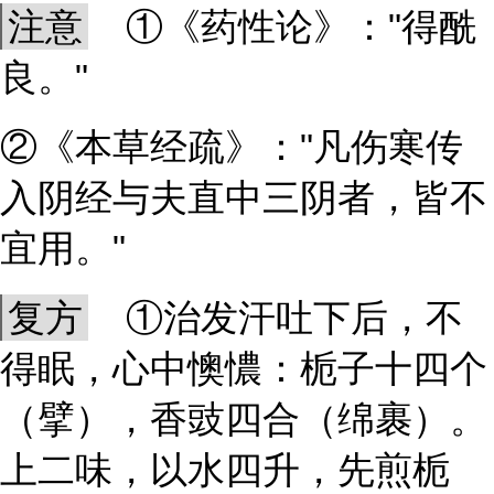
注意
①《药性论》："得酰
良。"
②《本草经疏》："凡伤寒传
入阴经与夫直中三阴者，皆不
宜用。"
复方
①治发汗吐下后，不
得眠，心中懊憹：栀子十四个
（擘），香豉四合（绵裹）。
上二味，以水四升，先煎栀