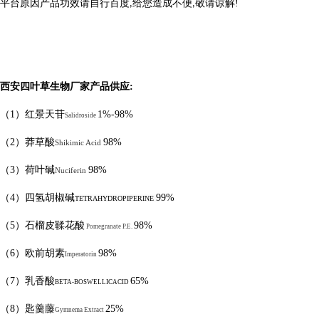
平台原因产品功效请自行百度
给您造成不便
敬请
谅
解
!
,
,
西安四叶草生物厂家产品供应
:
（
1
）红景天苷
1%-98%
Salidroside
（
2
）莽草酸
98%
Shikimic Acid
（
3
）荷叶碱
98%
Nuciferin
（
4
）四氢胡椒碱
99%
TETRAHYDROPIPERINE
（
5
）石榴皮鞣花酸
98%
Pomegranate P.E.
（
6
）欧前胡素
98%
Imperatorin
（
7
）乳香酸
65%
BETA-BOSWELLICACID
（
8
）匙羹藤
25%
Gymnema Extract