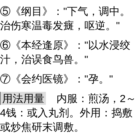
⑤《纲目》："下气，调中。
治伤寒温毒发癍，呕逆。"
⑥《本经逢原》："以水浸绞
汁，治误食鸟兽。"
⑦《会约医镜》："孕。"
用法用量
内服：煎汤，2～
4钱：或入丸剂。外用：捣敷
或炒焦研末调敷。