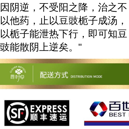
因阴逆，不受阳之降，治之不
以他药，止以豆豉栀子成汤，
以栀子能泄热下行，即可知豆
豉能散阴上逆矣。"