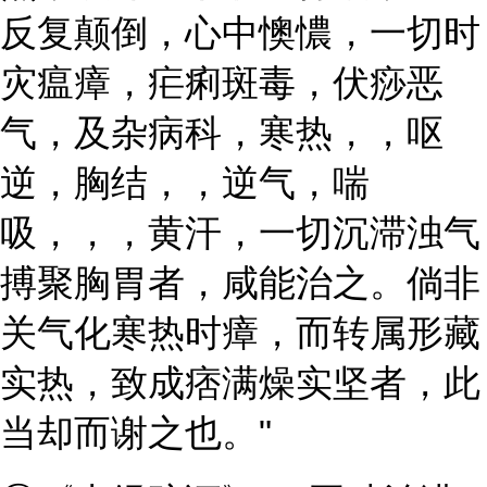
反复颠倒，心中懊憹，一切时
灾瘟瘴，疟痢斑毒，伏痧恶
气，及杂病科，寒热，，呕
逆，胸结，，逆气，喘
吸，，，黄汗，一切沉滞浊气
搏聚胸胃者，咸能治之。倘非
关气化寒热时瘴，而转属形藏
实热，致成痞满燥实坚者，此
当却而谢之也。"