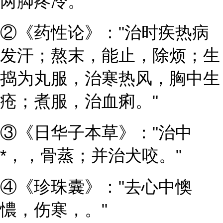
两脚疼冷。"
②《药性论》："治时疾热病
发汗；熬末，能止，除烦；生
捣为丸服，治寒热风，胸中生
疮；煮服，治血痢。"
③《日华子本草》："治中
*，，骨蒸；并治犬咬。"
④《珍珠囊》："去心中懊
憹，伤寒，。"