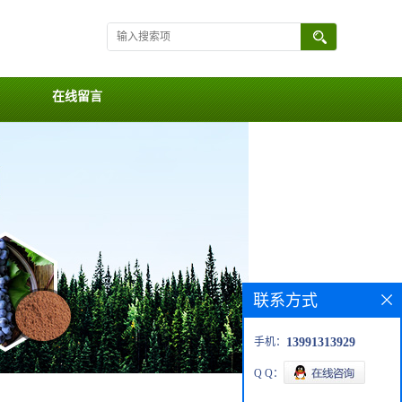
在线留言
联系方式
手机：
13991313929
Q Q：