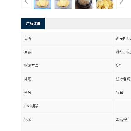
产品详请
品牌
西安四叶
用途
栓剂、洗
UV
检测方法
外观
浅棕色粉
别名
银耳
CAS编号
包装
25kg/桶