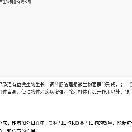
草生物科憃有限公司
胃肠遭有益微生物生长，调节肠道理想微生物菌群的形成，；二
机体自身，使动物体对疾病增强。除对机体有提升作用以外，银
成，能增加外周血中，T淋巴细胞和B淋巴细胞的数量，能促进诱生
起的，和低下的作用。