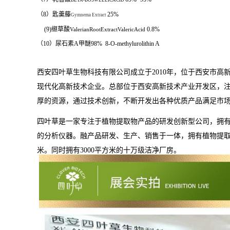
BETA-BOSWELLICACID
（8）匙羹藤
25%
Gymnema Extract
(9)
缬草酸
0.8%
ValerianRootExtractValericAcid
（
10
）尿石素
A
甲醚
98%
8-O-methylurolithin A
西安四叶草生物科技有限公司成立于
2010
年，位于西安市高
现代化高新技术企业。
总部位于西安高新技术产业开发区，
厚的资源，通过技术创新，不断开发出各种优质产品满足市
四叶草是一家专注于植物提取物产品的研发创新型公司，拥
的分析仪器。融产品研发、生产、销售于一体，拥有植物提
米。同时拥有
3000
平方米的十万级洁净厂房。