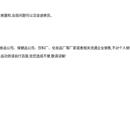
或者菌检
,
出现问题可以洽谈退换货。
食品公司、保健品公司、饮料厂、化妆品厂等厂家或者相关流通企业销售
,
不对个人销
产品功效请自行百度
,
给您造成不便
,
敬请谅解
!