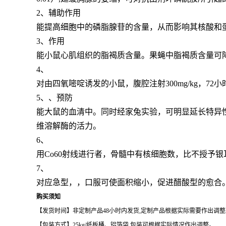
2、辅助作用
能提高细胞中的磷脂腺苷的含量，从而影响其核酸和
3、作用
能小鼠心肌组织的脂褐质含量。果蝇中脂褐质含量可降
4、
对由四氧嘧啶诱发的小鼠，腹腔注射300mg/kg，7
5、、预防
能大鼠的血清中。同时经家兔实验，可明显延长特异
维溶解酶的活力。
6、
用Co60射线进行者，骨髓中有核细胞数，比不授予银
7、
对应急型，，口服可使面积缩小，促进醋酸型的愈合
购买须知
【发货时间】非定制产品
48
小时内发货
,
定制产品根据实际需要作出调整
【包装方式】
25kg/
纸板桶、铝箔袋
包装可根据实际情况作出调整。