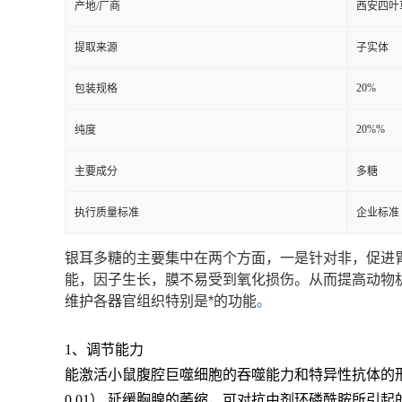
产地/厂商
西安四叶
提取来源
子实体
20%
包装规格
20%%
纯度
主要成分
多糖
执行质量标准
企业标准
银耳多糖的主要集中在两个方面，一是针对非，促进
能，因子生长，膜不易受到氧化损伤。从而提高动物
维护各器官组织特别是*的功能
。
1、调节能力
能激活小鼠腹腔巨噬细胞的吞噬能力和特异性抗体的形
0.01）,延缓胸腺的萎缩，可对抗由剂环磷酰胺所引