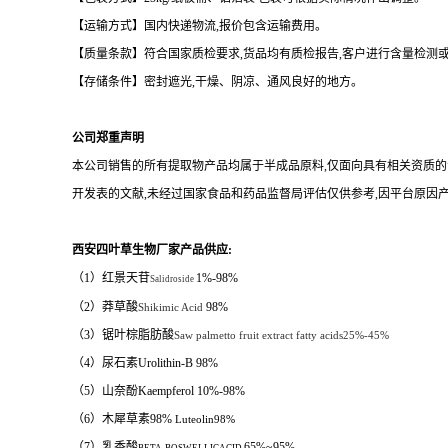
【运输方式】国内快递物流
,
报价包含运输费用。
【质量条款】符合国家质检要求
,
货品均有质检报告
,
客户进行含量检测
【存储条件】密封遮光
,
干燥、阴凉、通风良好的地方。
公司郑重声明
本公司销售的所有提取物产品均属于半成品原料
,
仅面向具有相关资质的
开发表的文献
,
未经过国家食品和药品监督局评估仅供参考
,
因平台原因
西安四叶草生物厂家产品供应
:
（1）红景天苷
1%-98%
Salidroside
（2）莽草酸
98%
Shikimic Acid
（3）锯叶棕脂肪酸
Saw palmetto fruit extract fatty acids25%-45%
（4）
尿石素
Urolithin-B 98%
（5）山奈酚
Kaempferol 10%-98%
（6）木犀草素98%
Luteolin98%
（7）乳香酸
65%~95%