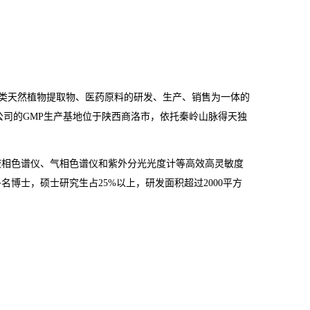
类天然植物提取物、医药原料的研发、生产、销售为一体的
公司的
GMP
生产基地位于陕西商洛市，依托秦岭山脉得天独
液相色谱仪、气相色谱仪和紫外分光光度计等高效高灵敏度
多名博士，硕士研究生占
25%
以上，研发面积超过
2000
平方