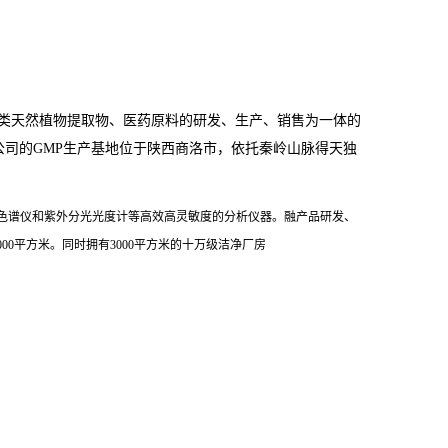
类天然植物提取物、医药原料的研发、生产、销售为一体的
公司的
GMP
生产基地位于陕西商洛市，依托秦岭山脉得天独
色谱仪和紫外分光光度计等高效高灵敏度的分析仪器。融产品研发、
000
平方米。同时拥有
3000
平方米的十万级洁净厂房