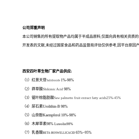
公司郑重声明
本公司销售的所有提取物产品均属于半成品原料
,
仅面向具有相关资质的
开发表的文献
,
未经过国家食品和药品监督局评估仅供参考
,
因平台原因
西安四叶草生物厂家产品供应
:
（1）红景天苷
1%-98%
Salidroside
（2）莽草酸
98%
Shikimic Acid
（3）锯叶棕脂肪酸
Saw palmetto fruit extract fatty acids25%-45%
（4）
尿石素
Urolithin-B 98%
（5）山奈酚
Kaempferol 10%-98%
（6）木犀草素98%
Luteolin98%
（7）乳香酸
65%~95%
BETA-BOSWELLICACID