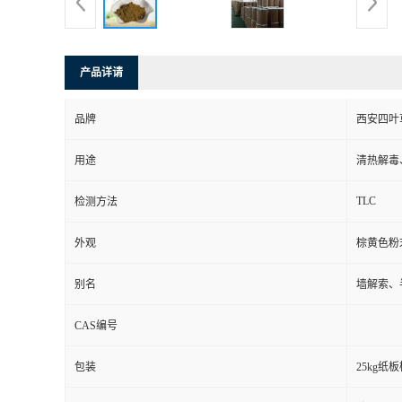
产品详请
品牌
西安四叶
用途
清热解毒
TLC
检测方法
外观
棕黄色粉
别名
墙解索、
CAS编号
包装
25kg