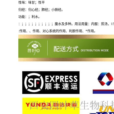
性味：味甘；性平
归经：归心经；肺经；小肠经。
功能：；利水。
：；；；；；；；；；；腹水及多种。用法用量：内服：煎汤，15
:作用、、作用、对心系统的作用、利胆作用、*作用。