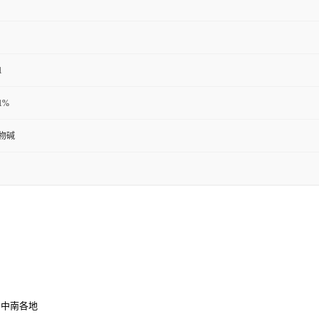
1
:1%
物碱
、中南各地