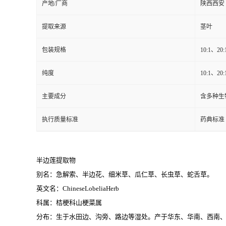
产地/厂商
陕西西安
提取来源
茎叶
包装规格
10:1、20:
纯度
10:1、20
主要成分
含多种生
执行质量标准
药典标准
半边莲提取物
别名：急解索、半边花、细米草、瓜仁草、长虫草、蛇舌草。
英文名：ChineseLobeliaHerb
科属：桔梗科山梗菜属
分布：生于水田边、沟旁、路边等湿处。产于华东、华南、西南