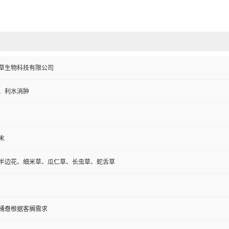
草生物科技有限公司
、利水消肿
末
半边花、细米草、瓜仁草、长虫草、蛇舌草
纸板桶憃根据客搁需求