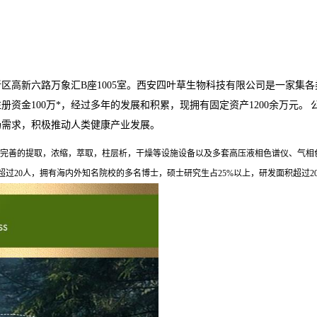
新区高新六路万象汇
B
座
1005
室。西安四叶草生物科技有限公司是一家集各
注册资金
100
万*，经过多年的发展和积累，现拥有固定资产
1200
余万元。
场需求，积极推动人类健康产业发展。
完善的提取，浓缩，萃取，柱层析，干燥等设施设备以及多套高压液相色谱仪、气相
超过
20
人，拥有海内外知名院校的多名博士，硕士研究生占
25%
以上，研发面积超过
2