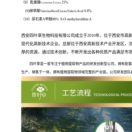
（8）匙羹藤
25%
Gymnema Extract
(9)
缬草酸
0.8%
ValerianRootExtractValericAcid
（
10
）尿石素
A
甲醚
98%
8-O-methylurolithin A
西安四叶草生物科技有限公司成立于
2010
年，位于西安市高
现代化高新技术企业。
总部位于西安高新技术产业开发区，
厚的资源，通过技术创新，不断开发出各种优质产品满足市
四叶草是一家专注于植物提取物产品的研发创新型公司，拥有配套
生产、销售于一体，拥有植物提取物领域完整的产业链。公司研发团队