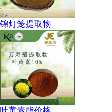
锦灯笼提取物
叶黄素酯价格