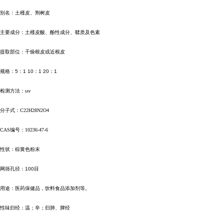
别名：土槿皮、荆树皮
主要成分：土槿皮酸、酚性成分、鞣质及色素
提取部位：干燥根皮或近根皮
规格：
5
：
1 10
：
1 20
：
1
检测方法：
uv
分子式：C22H28N2O4
CAS编号：10236-47-6
性状：棕黄色粉末
网筛孔径：
100
目
用途：医药保健品，饮料食品添加剂等。
性味归经：温；辛；归肺、脾经