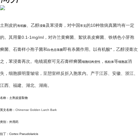
土荆皮的
、乙醇
及苯浸膏，对中国
的10种致病真菌均有一定
有机酸
浸膏
常见
的。其用量0.1-1mg/ml，对许兰黄癣菌、絮状表皮癣菌、铁锈色小芽孢
癣菌、石膏样小孢子菌和
即有杀菌作用。以有机酸*，乙醇浸膏次
白色念珠菌
之，苯浸膏再次。电镜观察可见石膏样癣菌
，
等
消
细胞结构变性
线粒体
细胞器
失，细胞膜明显皱缩，呈憩室样反折入胞浆内。产于江苏、安徽、浙江、
江西、福建、湖北、湖南。
名称：土荆皮提取物
英文名称：
Chinense Golden Larch Bark
类别：外用药
拉丁：
Cortex Pseudolaricis