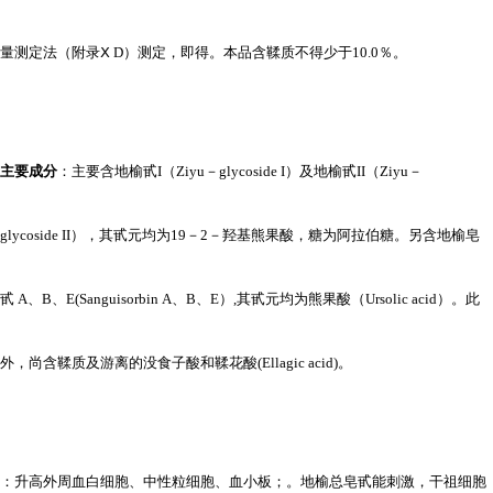
量测定法（附录Ⅹ D）测定，即得。本品含鞣质不得少于10.0％。
主要成分
：主要含地榆甙I（Ziyu－glycoside I）及地榆甙II（Ziyu－
glycoside II），其甙元均为19－2－羟基熊果酸，糖为阿拉伯糖。另含地榆皂
甙 A、B、E(Sanguisorbin A、B、E）,其甙元均为熊果酸（Ursolic acid）。此
外，尚含鞣质及游离的没食子酸和鞣花酸(Ellagic acid)。
：升高外周血白细胞、中性粒细胞、血小板；。地榆总皂甙能刺激，干祖细胞