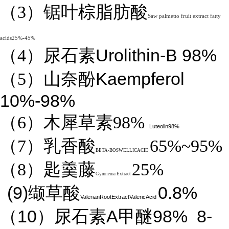
（3）锯叶棕脂肪酸
Saw palmetto fruit extract fatty
acids25%-45%
Urolithin-B 98%
（4）
尿石素
Kaempferol
（5）山奈酚
10%-98%
（6）木犀草素98%
Luteolin98%
（7）乳香酸
65%~95%
BETA-BOSWELLICACID
（8）匙羹藤
25%
Gymnema Extract
(9)
0.8%
缬草酸
ValerianRootExtractValericAcid
10
A
98%
8-
（
）尿石素
甲醚