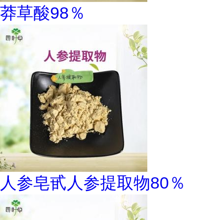
莽草酸98％
人参皂甙人参提取物80％