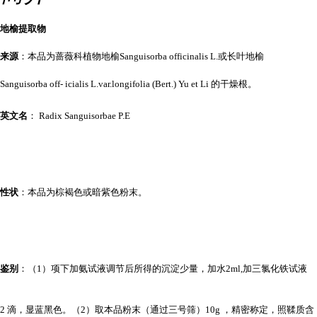
地榆提取物
来源
：本品为蔷薇科植物地榆Sanguisorba officinalis L.或长叶地榆
Sanguisorba off- icialis L.var.longifolia (Bert.) Yu et Li 的干燥根。
英文名
： Radix Sanguisorbae P.E
性状
：本品为棕褐色或暗紫色粉末。
鉴别
：（1）项下加氨试液调节后所得的沉淀少量，加水2ml,加三氯化铁试液
2 滴，显蓝黑色。
（2）取本品粉末（通过三号筛）10g ，精密称定，照鞣质含