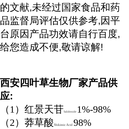
,
的文献
未经过国家食品和药
,
品监督局评估仅供参考
因平
,
台原因产品功效请自行百度
,
!
给您造成不便
敬请谅解
西安四叶草生物厂家产品供
:
应
（1）红景天苷
1%-98%
Salidroside
（2）莽草酸
98%
Shikimic Acid