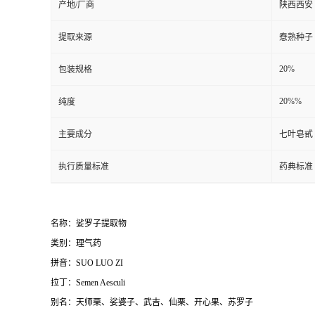
产地/厂商
陕西西安
提取来源
憃熟种子
20%
包装规格
20%%
纯度
主要成分
七叶皂甙
执行质量标准
药典标准
名称：娑罗子提取物
类别：理气药
拼音：SUO LUO ZI
拉丁：Semen Aesculi
别名：天师栗、娑婆子、武吉、仙栗、开心果、苏罗子