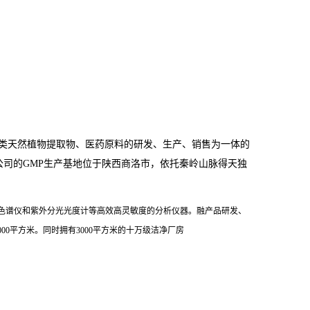
类天然植物提取物、医药原料的研发、生产、销售为一体的
公司的
GMP
生产基地位于陕西商洛市，依托秦岭山脉得天独
色谱仪和紫外分光光度计等高效高灵敏度的分析仪器。融产品研发、
000
平方米。同时拥有
3000
平方米的十万级洁净厂房