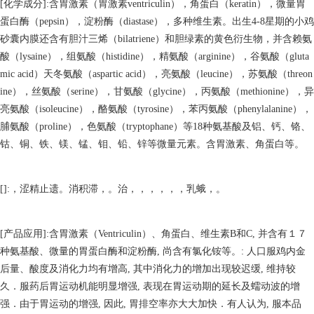
[化学成分]:含胃激素（胃激素ventriculin），角蛋白（keratin），微量胃
蛋白酶（pepsin），淀粉酶（diastase），多种维生素。出生4-8星期的小鸡
砂囊内膜还含有胆汁三烯（bilatriene）和胆绿素的黄色衍生物，并含赖氨
酸（lysaine），组氨酸（histidine），精氨酸（arginine），谷氨酸（gluta
mic acid）天冬氨酸（aspartic acid），亮氨酸（leucine），苏氨酸（threon
ine），丝氨酸（serine），甘氨酸（glycine），丙氨酸（methionine），异
亮氨酸（isoleucine），酪氨酸（tyrosine），苯丙氨酸（phenylalanine），
脯氨酸（proline），色氨酸（tryptophane）等18种氨基酸及铝、钙、铬、
钴、铜、铁、镁、锰、钼、铅、锌等微量元素。含胃激素、角蛋白等。
[]:，涩精止遗。消积滞，。治，，，，，，乳蛾，。
[产品应用]:含胃激素（Ventriculin）、角蛋白、维生素B和C, 并含有１７
种氨基酸、微量的胃蛋白酶和淀粉酶, 尚含有氯化铵等。: 人口服鸡内金
后量、酸度及消化力均有增高, 其中消化力的增加出现较迟缓, 维持较
久．服药后胃运动机能明显增强, 表现在胃运动期的延长及蠕动波的增
强．由于胃运动的增强, 因此, 胃排空率亦大大加快．有人认为, 服本品