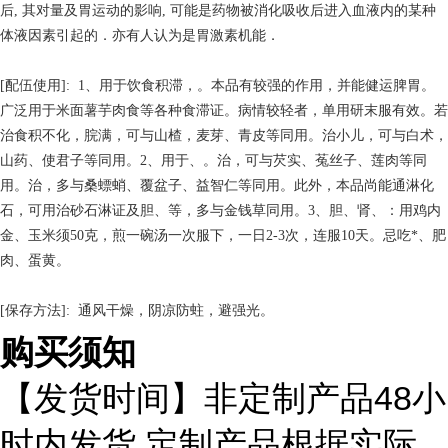
后, 其对量及胃运动的影响, 可能是药物被消化吸收后进入血液内的某种
体液因素引起的．亦有人认为是胃激素机能．
[配伍使用]: 1、用于饮食积滞，。本品有较强的作用，并能健运脾胃。
广泛用于米面薯芋肉食等各种食滞证。病情较轻者，单用研末服有效。若
治食积不化，脘满，可与山楂，麦芽、青皮等同用。治小儿，可与白术，
山药、使君子等同用。2、用于、。治，可与芡实、菟丝子、莲肉等同
用。治，多与桑螵蛸、覆盆子、益智仁等同用。此外，本品尚能通淋化
石，可用治砂石淋证及胆、等，多与金钱草同用。3、胆、肾、：用鸡内
金、玉米须50克，煎一碗汤一次服下，一日2-3次，连服10天。忌吃*、肥
肉、蛋黄。
[保存方法]: 通风干燥，阴凉防蛀，避强光。
购买须知
48
【发货时间】非定制产品
小
,
时内发货
定制产品根据实际