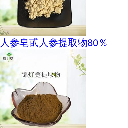
人参皂甙人参提取物80％