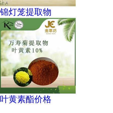
锦灯笼提取物
叶黄素酯价格