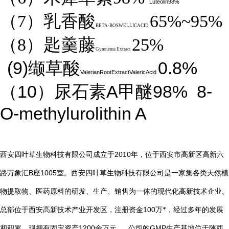
Luteolin98%
（7）乳香酸
65%~95%
BETA-BOSWELLICACID
（8）匙羹藤
25%
Gymnema Extract
(9)
0.8%
缬草酸
ValerianRootExtractValericAcid
10
A
98%
8-
（
）尿石素
甲醚
O-methylurolithin A
2010
西安四叶草生物科技有限公司成立于
年，位于西安市高新区高新六
B
1005
路万象汇
座
室。西安四叶草生物科技有限公司是一家集各类天然植
物提取物、医药原料的研发、生产、销售为一体的现代化高新技术企业。
总部位于西安高新技术产业开发区，注册资金
100
万*，经过多年的发展
1200
GMP
和积累，现拥有固定资产
余万元。
公司的
生产基地位于陕西