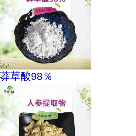
莽草酸98％