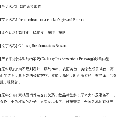
[产品名称]: 鸡内金提取物
[英文名称]:the membrane of a chicken's gizzard Extract
[原料别名]:鸡肫皮、鸡黄皮、鸡肫、鸡胗
[拉丁名称]:Gallus gallus domesticus Brisson
[产品来源]:雉科动物家鸡(Gallus gallus domesticus Brisson)的砂囊内壁
[原料形态]:为不规则卷片，厚约2mm。表面黄色、黄绿色或黄褐色，薄
而半透明，具明显的条状皱纹。质脆，易碎，断面角质样，有光泽。气微
腥，味微苦。
[原料分布]:家鸡因饲养杂交的关系，故品种繁多；形体大小及毛色不一。
食物主要为植物的种子、果实及昆虫等。雄鸡善啼。全国各地均有饲养。