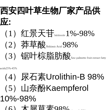
西安四叶草生物厂家产品供
:
应
（1）红景天苷
1%-98%
Salidroside
（2）莽草酸
98%
Shikimic Acid
（3）锯叶棕脂肪酸
Saw palmetto fruit extract fatty
acids25%-45%
Urolithin-B 98%
（4）
尿石素
Kaempferol
（5）山奈酚
10%-98%
（6）木犀草素98%